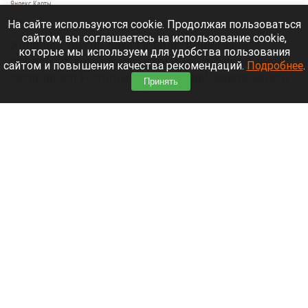
Яндекс Карты
7 августа 2026 в 09:45
На сайте используются cookie. Продолжая пользоваться
сайтом, вы соглашаетесь на использование cookie,
Альпинистам на пике Победы в Киргизии
которые мы используем для удобства пользования
предстоит возможное открытие: прошлогодняя
сайтом и повышения качества рекомендаций.
Подробнее
.
экспедиция Натальи Наговициной завершилась
Принять
гибелью на высоте 7 150 м, но там же она могла
оставить свое последнее послание.
Читать полностью
Бийск третий год не может найти инвестора
для долгостроя