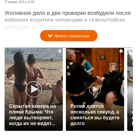
27 января 2023 в 23:05
Уголовное дело и две проверки возбудили после
избиения водителя чоповцами в Новоалтайске,
сообщают в ГУ МВД по региону.
Читать полностью
i
i
Скрытая камера на
Ролик длится
Э
пляже Крыма: Что
несколько секунд, а
о
люди вытворяют,
смеяться вы будете
с
когда их не видят...
долго
П
р