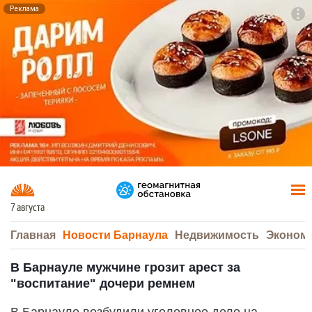
Реклама
To
F7
7 августа
Главная
Новости Барнаула
Недвижимость
Эконом
В Барнауле мужчине грозит арест за
"воспитание" дочери ремнем
В Барнауле возбудили уголовное дело на