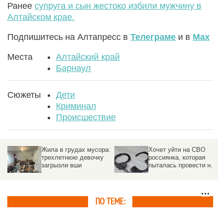
Ранее
супруга и сын жестоко избили мужчину в
Алтайском крае.
Подпишитесь на Алтапресс в
Телеграме
и в
Max
Места
Алтайский край
Барнаул
Сюжеты
Дети
Криминал
Происшествие
Жила в грудах мусора:
Хочет уйти на СВО
трехлетнюю девочку
россиянка, которая
загрызли вши
пыталась провести на
корабле 9 тонн кокаина
ПО ТЕМЕ: