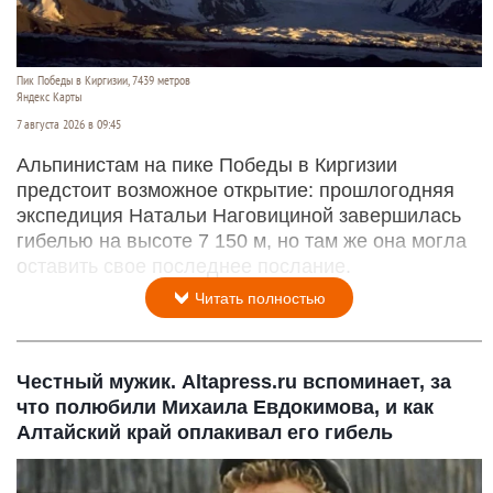
Пик Победы в Киргизии, 7439 метров
Яндекс Карты
7 августа 2026 в 09:45
Альпинистам на пике Победы в Киргизии
предстоит возможное открытие: прошлогодняя
экспедиция Натальи Наговициной завершилась
гибелью на высоте 7 150 м, но там же она могла
оставить свое последнее послание.
Читать полностью
Честный мужик. Altapress.ru вспоминает, за
что полюбили Михаила Евдокимова, и как
Алтайский край оплакивал его гибель