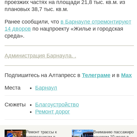
проезжих частях на площади 21,8 тыс. кв.м. из
плановых 38,7 тыс. кв.м.
Ранее сообщили, что
в Барнауле отремонтируют
14 дворов
по нацпроекту «Жилье и городская
среда».
Администрация Барнаула. .
Подпишитесь на Алтапресс в
Телеграме
и в
Max
Места
Барнаул
Сюжеты
Благоустройство
Ремонт дорог
Ремонт трассы к
Вниманию пассажиров:
заповедникам в
вечером 10 июля в