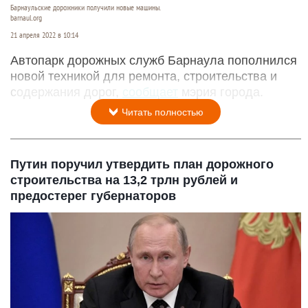
Барнаульские дорожники получили новые машины.
barnaul.org
21 апреля 2022 в 10:14
Автопарк дорожных служб Барнаула пополнился
новой техникой для ремонта, строительства и
содержания дорог,
сообщает
мэрия города.
Читать полностью
Путин поручил утвердить план дорожного
строительства на 13,2 трлн рублей и
предостерег губернаторов