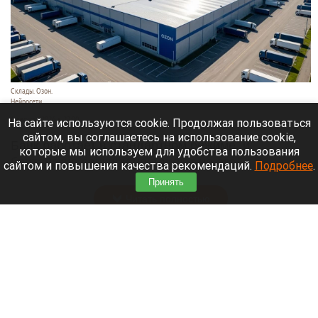
Склады. Озон.
Нейросети
6 августа 2026 в 22:00
На сайте используются cookie. Продолжая пользоваться
сайтом, вы соглашаетесь на использование cookie,
Банк работает в стандартном режиме, и
которые мы используем для удобства пользования
британские санкции не влияют на его
сайтом и повышения качества рекомендаций.
Подробнее
.
деятельность.
Принять
Читать полностью
Больница и медучреждения на Алтае
получили пять новых автомобилей