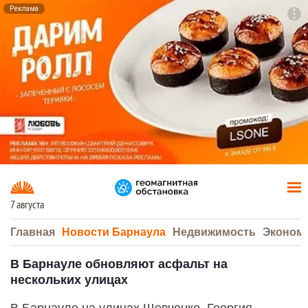
Реклама
To
F7
7 августа
Главная
Новости Барнаула
Недвижимость
Эконом
В Барнауле обновляют асфальт на
нескольких улицах
В Барнауле на улицах Шевченко, Георгия