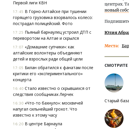
Первой лиги КВН
центрах. Т
новый соб
В Горно-Алтайске при тушении
17:45
горящего грузовика взорвалось колесо:
Подпишитес
пострадал полицейский. Фото
Пьяный барнаулец устроил ДТП с
17:25
Юлия Абр
переворотом на Алтае и скрылся
Места
Ба
«Домашние супчики»: как
17:07
алтайские волонтеры объединяют
детей и взрослых ради общей цели
СМОТРИТЕ
Билан обратился к фанатам после
17:05
критики его «экспериментального»
концерта
Стало известно о скрывшихся от
16:40
следствия сообщниках Лерчек
Старый база
«Что-то бахнуло»: москвичей
16:30
напугал сильнейший грохот. Что
известно к этому часу
В центре Барнаула
16:20