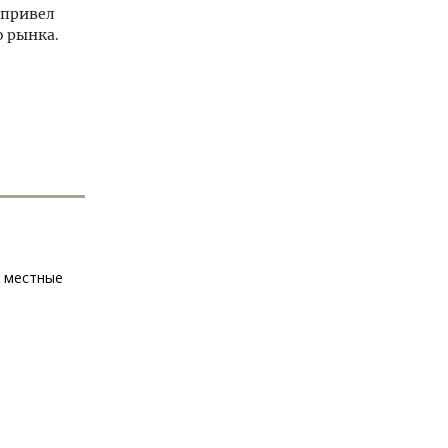
 привел
о рынка.
к местные