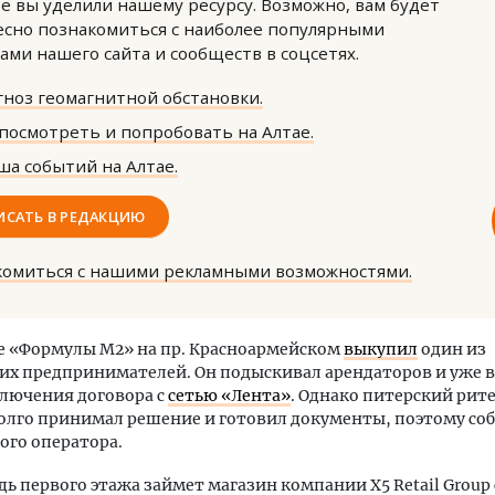
е вы уделили нашему ресурсу. Возможно, вам будет
сно познакомиться с наиболее популярными
ами нашего сайта и сообществ в соцсетях.
ноз геомагнитной обстановки.
посмотреть и попробовать на Алтае.
а событий на Алтае.
ость архитектурных идей.
Ищем новые берега. Ген
еральный директор компании
«Жилищной инициативы»
ИСАТЬ В РЕДАКЦИЮ
 — об эстетике городов,
Гатилов — о том, как де
дах в фасадах и развитии рынка
оставаться на плаву, ког
комиться с нашими рекламными возможностями.
штормит
ОИТЕЛЬСТВО
СТРОИТЕЛЬСТВО
 «Формулы М2» на пр. Красноармейском
выкупил
один из
их предпринимателей. Он подыскивал арендаторов и уже 
лючения договора с
сетью «Лента»
. Однако питерский рит
олго принимал решение и готовил документы, поэтому со
ого оператора.
ь первого этажа займет магазин компании X5 Retail Group 