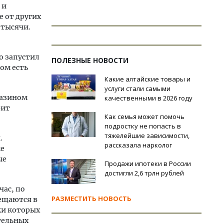
 и
е от других
 тысячи.
о запустил
ПОЛЕЗНЫЕ НОВОСТИ
ом есть
Какие алтайские товары и
услуги стали самыми
газином
качественными в 2026 году
рит
Как семья может помочь
подростку не попасть в
тяжелейшие зависимости,
.
рассказала нарколог
ме
ые
Продажи ипотеки в России
достигли 2,6 трлн рублей
йчас, по
РАЗМЕСТИТЬ НОВОСТЬ
мещаются в
ки которых
тельных