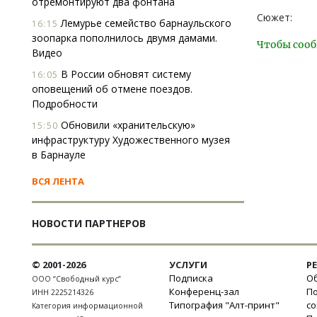
отремонтируют два фонтана
Сюжет:
Лемурье семейство барнаульского
16:15
зоопарка пополнилось двумя дамами.
Чтобы сооб
Видео
В России обновят систему
16:05
оповещений об отмене поездов.
Подробности
Обновили «хранительскую»
15:50
инфраструктуру Художественного музея
в Барнауле
ВСЯ ЛЕНТА
НОВОСТИ ПАРТНЕРОВ
© 2001-2026
УСЛУГИ
Р
Подписка
Об
ООО “Свободный курс”
Конференц-зал
П
ИНН 2225214326
Типография "Алт-принт"
с
Категория информационной