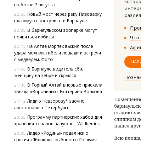
которо
на Алтае 7 августа
интере
Новый мост через реку Пивоварку
22:55
раздел
планируют построить в Барнауле
Прог
В барнаульском зоопарке могут
22:35
появиться ирбисы
Что 
На Алтае морпех выжил после
22:15
Афиш
удара молнии, гибели лошади и встречи
Смел
с медведем. Фото
Ген
НАП
ЗИАС
В Барнауле водитель сбил
21:55
трен
женщину на зебре и скрылся
Позна
СТР
В Горный Алтай впервые приехала
21:35
звезда «Ворониных» Екатерина Волкова
Помещение
Лидию Невзорову* заочно
21:12
барнаульск
арестовали в Петербурге
стадию зак
Программу партнерских хабов для
20:55
слишком д
хранения товаров запускает Wildberries
нашел друг
Лидер «Родины» подал иск о
20:35
Всю площад
снятии «Яблока» с выборов в Госдуму.