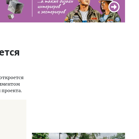
ется
откроется
тиментом
и проекта.