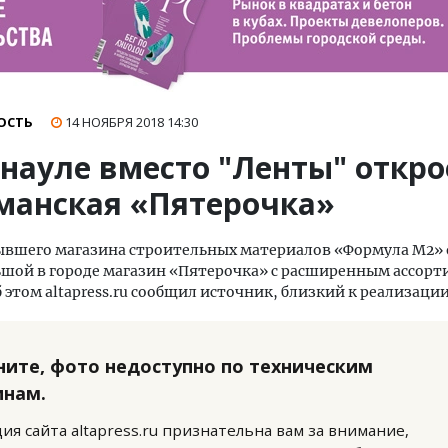
ОСТЬ
14 НОЯБРЯ 2018
14:30
рнауле вместо "Ленты" откро
манская «Пятерочка»
ывшего магазина строительных материалов «Формула М2» 
ьшой в городе магазин «Пятерочка» с расширенным ассор
б этом altapress.ru сообщил источник, близкий к реализаци
ните, фото недоступно по техническим
инам.
ия сайта altapress.ru признательна вам за внимание,