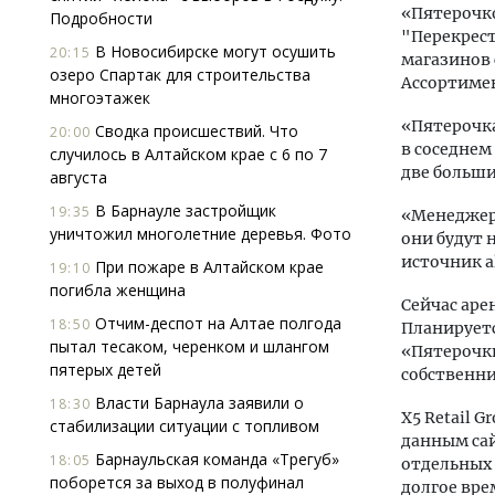
«Пятерочк
Подробности
"Перекрест
В Новосибирске могут осушить
20:15
магазинов 
озеро Спартак для строительства
Ассортимен
многоэтажек
«Пятерочка
Сводка происшествий. Что
20:00
в соседнем
случилось в Алтайском крае с 6 по 7
две больши
августа
В Барнауле застройщик
19:35
«Менеджеры
уничтожил многолетние деревья. Фото
они будут 
источник al
При пожаре в Алтайском крае
19:10
погибла женщина
Сейчас аре
Отчим-деспот на Алтае полгода
18:50
Планируетс
пытал тесаком, черенком и шлангом
«Пятерочки
пятерых детей
собственни
Власти Барнаула заявили о
18:30
X5 Retail 
стабилизации ситуации с топливом
данным сай
Барнаульская команда «Трегуб»
18:05
отдельных 
поборется за выход в полуфинал
долгое вре