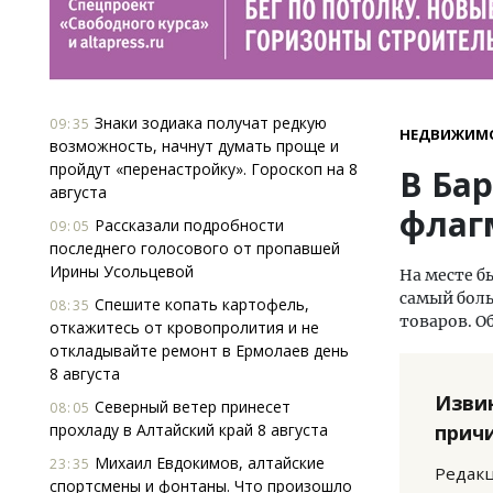
Знаки зодиака получат редкую
09:35
НЕДВИЖИМ
возможность, начнут думать проще и
пройдут «перенастройку». Гороскоп на 8
В Ба
августа
флаг
Рассказали подробности
09:05
последнего голосового от пропавшей
Ирины Усольцевой
На месте б
самый бол
Спешите копать картофель,
08:35
товаров. О
откажитесь от кровопролития и не
откладывайте ремонт в Ермолаев день
8 августа
Изви
Северный ветер принесет
08:05
прохладу в Алтайский край 8 августа
прич
Михаил Евдокимов, алтайские
23:35
Редакц
спортсмены и фонтаны. Что произошло