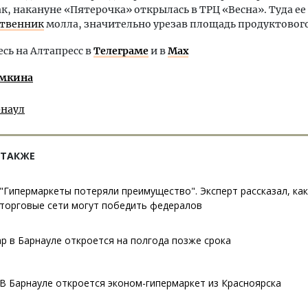
ак, накануне «Пятерочка» открылась в ТРЦ «Весна». Туда ее
ственник
молла, значительно урезав площадь продуктовог
ь на Алтапресс в
Телеграме
и в
Max
амкина
рнаул
 ТАКЖЕ
"Гипермаркеты потеряли преимущество". Эксперт рассказал, ка
торговые сети могут победить федералов
р в Барнауле откроется на полгода позже срока
В Барнауле откроется эконом-гипермаркет из Красноярска