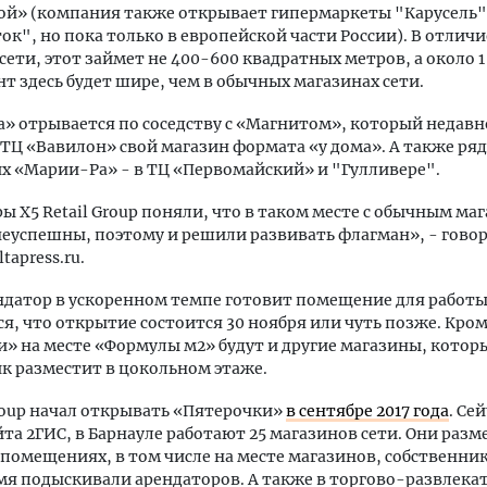
ой» (компания также открывает гипермаркеты "Карусель"
ок", но пока только в европейской части России). В отличи
сети, этот займет не 400-600 квадратных метров, а около 1
т здесь будет шире, чем в обычных магазинах сети.
» отрывается по соседству с «Магнитом», который недавн
 ТЦ «Вавилон» свой магазин формата «у дома». А также ряд
х «Марии-Ра» - в ТЦ «Первомайский» и "Гулливере".
 X5 Retail Group поняли, что в таком месте с обычным ма
неуспешны, поэтому и решили развивать флагман», - гово
tapress.ru.
ндатор в ускоренном темпе готовит помещение для работы
я, что открытие состоится 30 ноября или чуть позже. Кро
» на месте «Формулы м2» будут и другие магазины, котор
к разместит в цокольном этаже.
Group начал открывать «Пятерочки»
в сентябре 2017 года
. Се
та 2ГИС, в Барнауле работают 25 магазинов сети. Они раз
помещениях, в том числе на месте магазинов, собственни
мя подыскивали арендаторов. А также в торгово-развлека