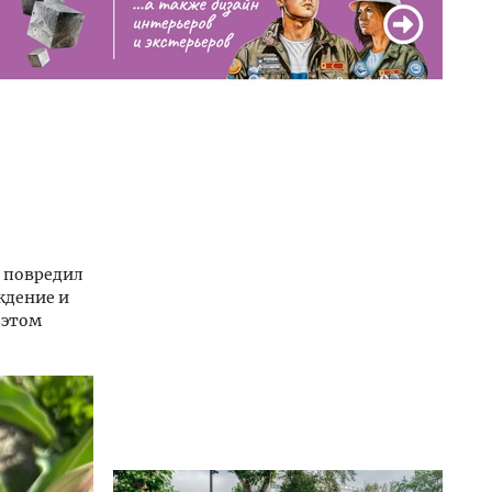
к повредил
ждение и
 этом