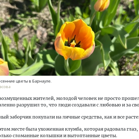
ость архитектурных идей.
Ищем новые берега. Ген
еральный директор компании
«Жилищной инициативы»
 — об эстетике городов,
Гатилов — о том, как де
дах в фасадах и развитии рынка
оставаться на плаву, ког
штормит
ОИТЕЛЬСТВО
сенние цветы в Барнауле.
СТРОИТЕЛЬСТВО
асова
возмущенных жителей, молодой человек не просто прошел
ленно разрушил то, что люди создавали с любовью и за сво
ый заборчик покупали на личные средства, как и все расте
этом месте была ухоженная клумба, которая радовала глаз, 
только сломанные колышки и вытоптанные цветы.