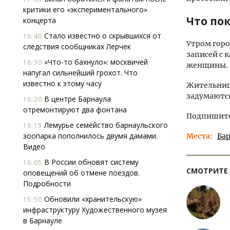
критики его «экспериментального»
Что по
концерта
Стало известно о скрывшихся от
16:40
Утром гор
следствия сообщниках Лерчек
записей с 
«Что-то бахнуло»: москвичей
16:30
женщины.
напугал сильнейший грохот. Что
известно к этому часу
Жительница
задумаются
В центре Барнаула
16:20
отремонтируют два фонтана
Подпишитес
Лемурье семейство барнаульского
16:15
зоопарка пополнилось двумя дамами.
Места
Ба
Видео
В России обновят систему
16:05
СМОТРИТЕ
оповещений об отмене поездов.
Подробности
Обновили «хранительскую»
15:50
инфраструктуру Художественного музея
в Барнауле