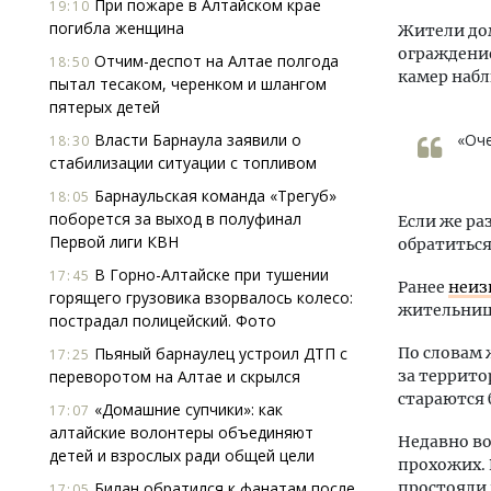
При пожаре в Алтайском крае
19:10
погибла женщина
Жители до
ограждение
Отчим-деспот на Алтае полгода
18:50
камер наб
пытал тесаком, черенком и шлангом
пятерых детей
Власти Барнаула заявили о
«Оче
18:30
стабилизации ситуации с топливом
Барнаульская команда «Трегуб»
18:05
поборется за выход в полуфинал
Если же ра
Первой лиги КВН
обратиться
В Горно-Алтайске при тушении
17:45
Ранее
неиз
горящего грузовика взорвалось колесо:
жительниц
пострадал полицейский. Фото
Пьяный барнаулец устроил ДТП с
По словам 
17:25
переворотом на Алтае и скрылся
за террито
стараются 
«Домашние супчики»: как
17:07
алтайские волонтеры объединяют
Недавно во
детей и взрослых ради общей цели
прохожих. 
Билан обратился к фанатам после
простояли 
17:05