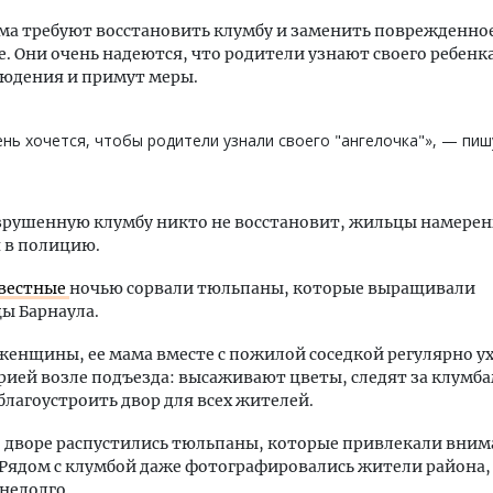
ма требуют восстановить клумбу и заменить поврежденно
. Они очень надеются, что родители узнают своего ребенка
людения и примут меры.
нь хочется, чтобы родители узнали своего "ангелочка"», — пиш
зрушенную клумбу никто не восстановит, жильцы намере
 в полицию.
вестные
ночью сорвали тюльпаны, которые выращивали
ы Барнаула.
женщины, ее мама вместе с пожилой соседкой регулярно 
рией возле подъезда: высаживают цветы, следят за клумб
благоустроить двор для всех жителей.
 дворе распустились тюльпаны, которые привлекали вни
Рядом с клумбой даже фотографировались жители района,
недолго.