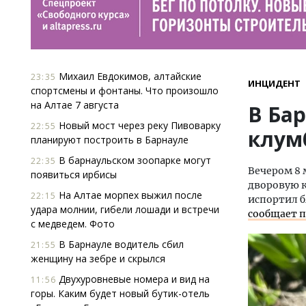
Михаил Евдокимов, алтайские
23:35
ИНЦИДЕНТ
спортсмены и фонтаны. Что произошло
на Алтае 7 августа
В Ба
Новый мост через реку Пивоварку
22:55
клум
планируют построить в Барнауле
В барнаульском зоопарке могут
22:35
Вечером 8 
появиться ирбисы
дворовую 
На Алтае морпех выжил после
22:15
испортил б
удара молнии, гибели лошади и встречи
сообщает п
с медведем. Фото
В Барнауле водитель сбил
21:55
женщину на зебре и скрылся
Двухуровневые номера и вид на
11:56
горы. Каким будет новый бутик-отель