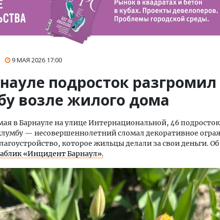
9 МАЯ 2026
17:00
рнауле подросток разгромил
бу возле жилого дома
мая в Барнауле на улице Интернациональной, 46 подросто
клумбу — несовершеннолетний сломал декоративное огра
лагоустройство, которое жильцы делали за свои деньги. Об
аблик «Инцидент Барнаул».