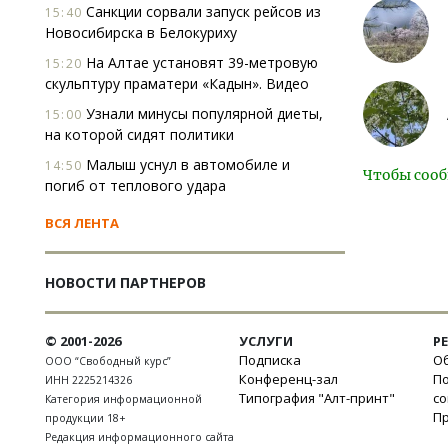
Санкции сорвали запуск рейсов из
15:40
Новосибирска в Белокуриху
На Алтае установят 39-метровую
15:20
скульптуру праматери «Кадын». Видео
Узнали минусы популярной диеты,
15:00
на которой сидят политики
Малыш уснул в автомобиле и
14:50
Чтобы сооб
погиб от теплового удара
ВСЯ ЛЕНТА
НОВОСТИ ПАРТНЕРОВ
© 2001-2026
УСЛУГИ
Р
Подписка
Об
ООО “Свободный курс”
Конференц-зал
П
ИНН 2225214326
Типография "Алт-принт"
с
Категория информационной
П
продукции 18+
Редакция информационного сайта