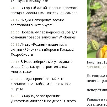
«Белкур» в Белокурихе
В Горный Алтай впервые приехала
21:35
звезда «Ворониных» Екатерина Волкова
Лидию Невзорову* заочно
21:12
арестовали в Петербурге
Программу партнерских хабов для
20:55
хранения товаров запускает Wildberries
Смел
Лидер «Родины» подал иск о
20:35
Ген
снятии «Яблока» с выборов в Госдуму.
ЗИАС
Подробности
трен
В Новосибирске могут осушить
20:15
СТР
Тюльпаны. Ве
озеро Спартак для строительства
Кристина Тар
многоэтажек
По словам 
Сводка происшествий. Что
20:00
целенаправ
случилось в Алтайском крае с 6 по 7
августа
Декоративн
В Барнауле застройщик
19:35
Раньше на 
уничтожил многолетние деревья. Фото
остались 