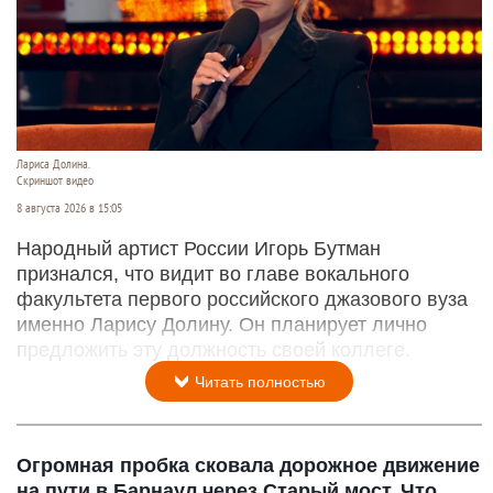
Лариса Долина.
Скриншот видео
8 августа 2026 в 15:05
Народный артист России Игорь Бутман
признался, что видит во главе вокального
факультета первого российского джазового вуза
именно Ларису Долину. Он планирует лично
предложить эту должность своей коллеге.
Читать полностью
Огромная пробка сковала дорожное движение
на пути в Барнаул через Старый мост. Что