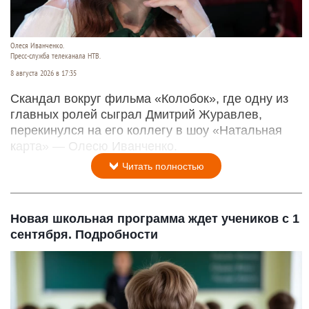
Олеся Иванченко.
Пресс-служба телеканала НТВ.
8 августа 2026 в 17:35
Скандал вокруг фильма «Колобок», где одну из
главных ролей сыграл Дмитрий Журавлев,
перекинулся на его коллегу в шоу «Натальная
карта» — Олесю Иванченко.
Читать полностью
Новая школьная программа ждет учеников с 1
сентября. Подробности