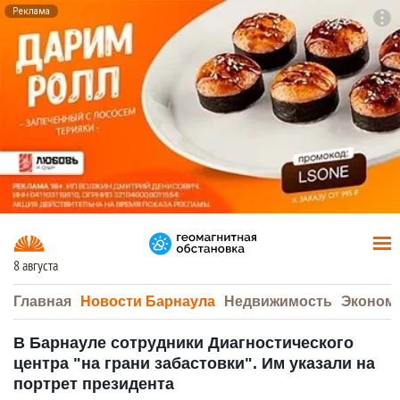
Реклама
To
F7
8 августа
Главная
Новости Барнаула
Недвижимость
Эконом
В Барнауле сотрудники Диагностического
центра "на грани забастовки". Им указали на
портрет президента