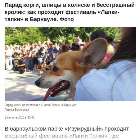
Парад корги, шпицы в коляске и бесстрашный
кролик: как проходит фестиваль «Лапки-
тапки» в Барнауле. Фото
Парад корги на фестивале «Лапки Тапки» в Барнауле.
Лариса Васильева
8 августа 2026 в 15:35
В барнаульском парке «Изумрудный» проходит
масштабный фестиваль «Лапки Тапки», где