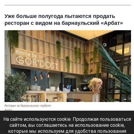
Уже больше полугода пытаются продать
ресторан с видом на барнаульский «Арбат»
Ресторан на барнаульском «Арбате»
Авито
8 августа 2026 в 14:35
На сайте используются cookie. Продолжая пользоваться
сайтом, вы соглашаетесь на использование cookie,
В Центральном районе Барнаула продают
которые мы используем для удобства пользования