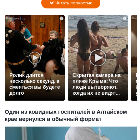
Читать полностью
i
i
Ролик длится
Скрытая камера на
Р
несколько секунд, а
пляже Крыма: Что
с
смеяться вы будете
люди вытворяют,
б
долго
когда их не видят...
у
Один из ковидных госпиталей в Алтайском
крае вернулся в обычный формат