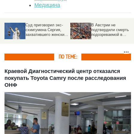
Медицина
Суд приговорил экс-
В Австрии не
схиигумена Сергия,
подтвердили смерть
захватившего женский
подозреваемой в
монастырь, к семи
убийстве Дарьи
годам за разжигание
Дугиной
ненависти
ПО ТЕМЕ:
Краевой Диагностический центр отказался
покупать Toyota Camry после расследования
ОНФ