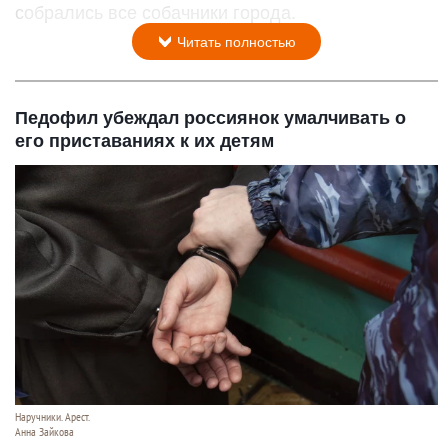
собрались все собачники города.
Читать полностью
Педофил убеждал россиянок умалчивать о
его приставаниях к их детям
Наручники. Арест.
Анна Зайкова