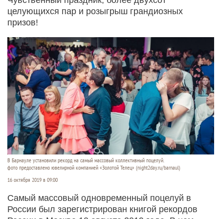
целующихся пар и розыгрыш грандиозных
призов!
В Барнауле установили рекорд на самый массовый коллективный поцелуй.
фото предоставлено ювелирной компанией «Золотой Телец» (night2day.ru/barnaul)
16 октября 2019 в 09:00
Самый массовый одновременный поцелуй в
России был зарегистрирован книгой рекордов