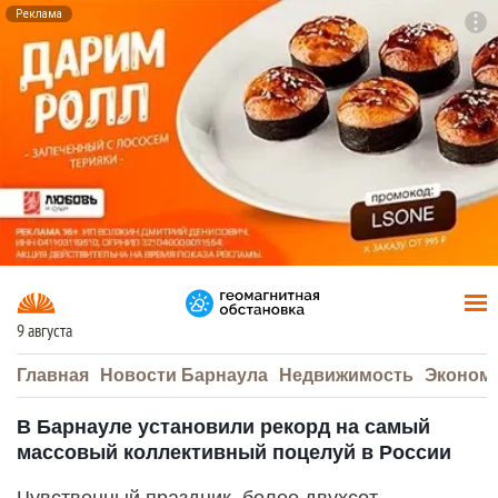
Реклама
To
F7
9 августа
Главная
Новости Барнаула
Недвижимость
Эконом
В Барнауле установили рекорд на самый
массовый коллективный поцелуй в России
Чувственный праздник, более двухсот