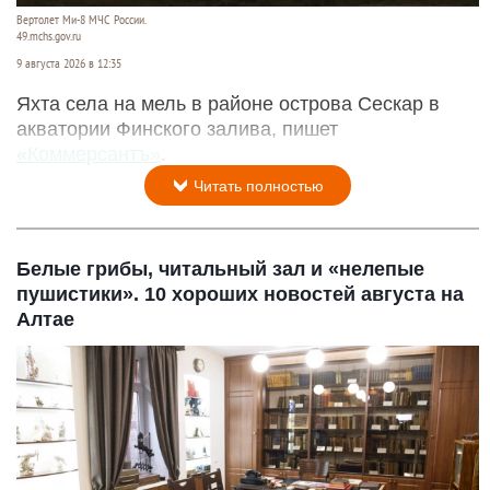
Вертолет Ми-8 МЧС России.
49.mchs.gov.ru
9 августа 2026 в 12:35
Яхта села на мель в районе острова Сескар в
акватории Финского залива, пишет
«Коммерсантъ»
.
Читать полностью
Белые грибы, читальный зал и «нелепые
пушистики». 10 хороших новостей августа на
Алтае