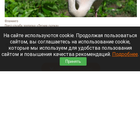
Фламинго
Пресс-служба зоопарка «Лесная сказка»
3 августа 2026 в 21:10
На сайте используются cookie. Продолжая пользоваться
сайтом, вы соглашаетесь на использование cookie,
Фламинго способны часами стоять на одной
которые мы используем для удобства пользования
тонкой ноге благодаря уникальному строению
сайтом и повышения качества рекомендаций.
Подробнее
.
суставов.
Принять
Читать полностью
На болоте спустя семь дней нашли
пропавшую в Барнауле женщину.
Шокирующие подробности