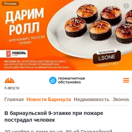
Реклама
To
F7
6 августа
Главная
Новости Барнаула
Недвижимость
Эконом
В барнаульской 9-этажке при пожаре
пострадал человек
30 ноября в доме по ул. 80-ой Гвардейской