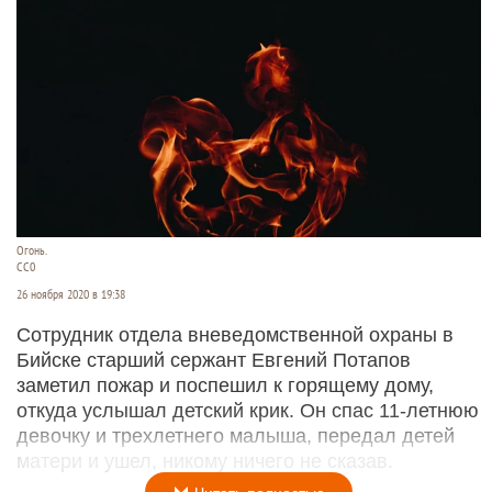
Огонь.
СС0
26 ноября 2020 в 19:38
Сотрудник отдела вневедомственной охраны в
Бийске старший сержант Евгений Потапов
заметил пожар и поспешил к горящему дому,
откуда услышал детский крик. Он спас 11-летнюю
девочку и трехлетнего малыша, передал детей
матери и ушел, никому ничего не сказав.