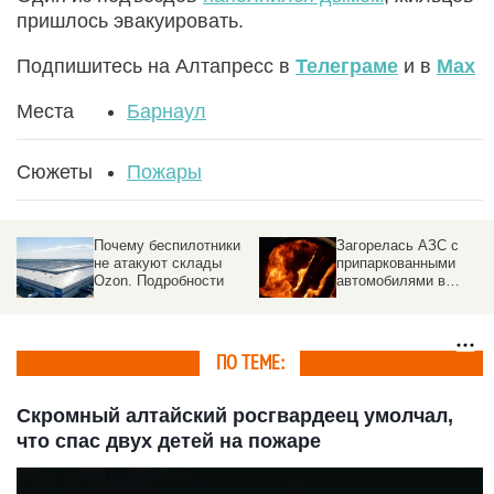
пришлось эвакуировать.
Подпишитесь на Алтапресс в
Телеграме
и в
Max
Места
Барнаул
Сюжеты
Пожары
Почему беспилотники
Загорелась АЗС с
не атакуют склады
припаркованными
Ozon. Подробности
автомобилями в
российском городе
ПО ТЕМЕ:
Скромный алтайский росгвардеец умолчал,
что спас двух детей на пожаре