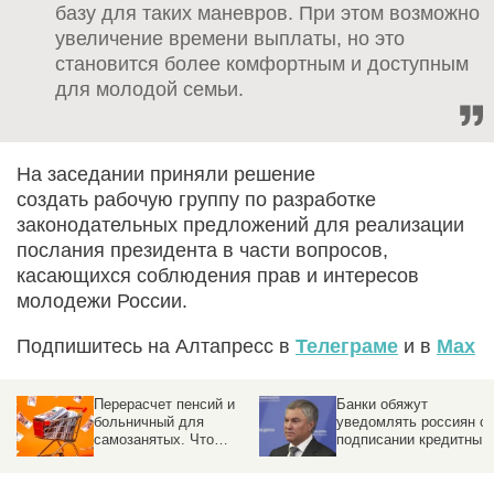
базу для таких маневров. При этом возможно
увеличение времени выплаты, но это
становится более комфортным и доступным
для молодой семьи.
На заседании приняли решение
создать рабочую группу по разработке
законодательных предложений для реализации
послания президента в части вопросов,
касающихся соблюдения прав и интересов
молодежи России.
Подпишитесь на Алтапресс в
Телеграме
и в
Max
Перерасчет пенсий и
Банки обяжут
больничный для
уведомлять россиян о
самозанятых. Что
подписании кредитных
изменится в жизни
договоров от их имени
россиян с 1 августа
2026