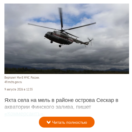
Вертолет Ми-8 МЧС России.
49.mchs.gov.ru
9 августа 2026 в 12:35
Яхта села на мель в районе острова Сескар в
акватории Финского залива, пишет
«Коммерсантъ»
.
Читать полностью