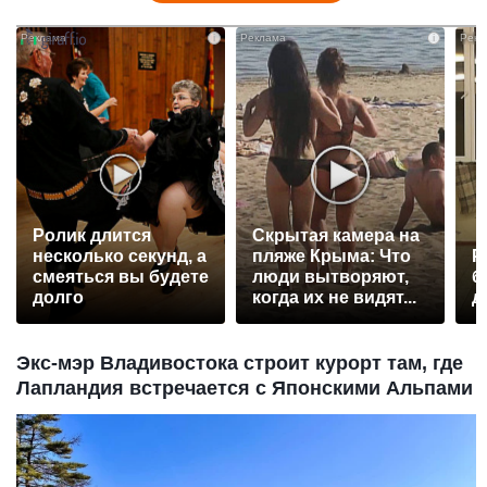
i
i
Ролик длится
Скрытая камера на
несколько секунд, а
пляже Крыма: Что
Р
смеяться вы будете
люди вытворяют,
б
долго
когда их не видят...
д
Экс-мэр Владивостока строит курорт там, где
Лапландия встречается с Японскими Альпами