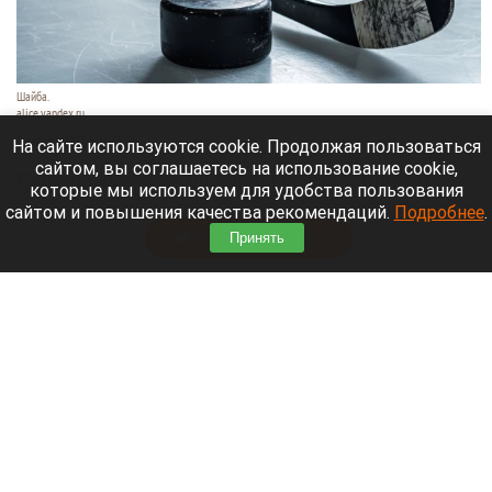
Шайба.
alice.yandex.ru
9 августа 2026 в 11:35
На сайте используются cookie. Продолжая пользоваться
сайтом, вы соглашаетесь на использование cookie,
Евгений Кузнецов официально стал игроком
которые мы используем для удобства пользования
новосибирской «Сибири».
сайтом и повышения качества рекомендаций.
Подробнее
.
Читать полностью
Принять
«Веселый молочник» купил билет до
Стамбула