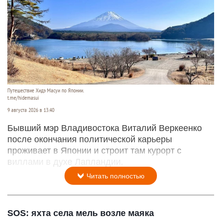
Путешествие Хидэ Масуи по Японии.
t.me/hidemasui
9 августа 2026 в 13:40
Бывший мэр Владивостока Виталий Веркеенко
после окончания политической карьеры
проживает в Японии и строит там курорт с
виллами в духе Лапландии.
Читать полностью
SOS: яхта села мель возле маяка