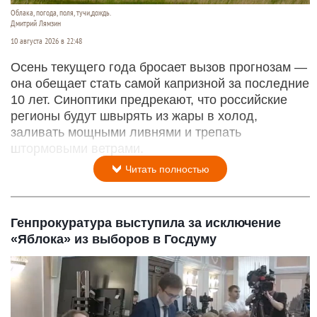
Облака, погода, поля, тучи,дождь.
Дмитрий Лямзин
10 августа 2026 в 22:48
Осень текущего года бросает вызов прогнозам —
она обещает стать самой капризной за последние
10 лет. Синоптики предрекают, что российские
регионы будут швырять из жары в холод,
заливать мощными ливнями и трепать
штормовыми ветрами.
Читать полностью
Генпрокуратура выступила за исключение
«Яблока» из выборов в Госдуму