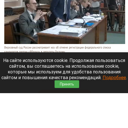
Верховный суд России рассматривает иск об отмене регистрации федерального списка
кандидатов партии «Яблоко» в депутаты Госдумы.
Скриншот видео
На сайте используются cookie. Продолжая пользоваться
10 августа 2026 в 22:25
сайтом, вы соглашаетесь на использование cookie,
которые мы используем для удобства пользования
Верховный суд РФ рассматривает иск партии
сайтом и повышения качества рекомендаций.
Подробнее
.
«Родина» об отмене регистрации федерального
Принять
списка «Яблока» на выборах в Госдуму (ГД).
Читать полностью
Признаки иностранного финансирования
выявил ЦИК у партии «Яблоко»