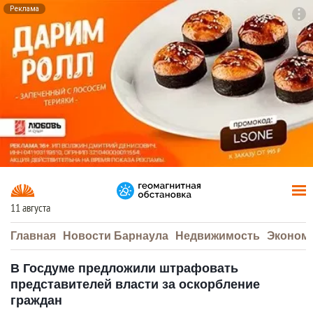
Реклама
To
F7
11 августа
Главная
Новости Барнаула
Недвижимость
Эконом
В Госдуме предложили штрафовать
представителей власти за оскорбление
граждан