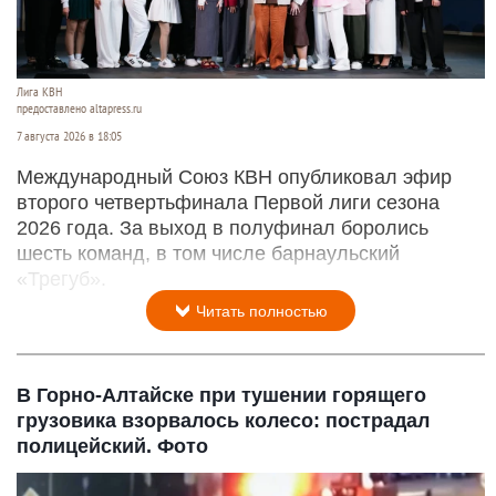
Лига КВН
предоставлено altapress.ru
7 августа 2026 в 18:05
Международный Союз КВН опубликовал эфир
второго четвертьфинала Первой лиги сезона
2026 года. За выход в полуфинал боролись
шесть команд, в том числе барнаульский
«Трегуб».
Читать полностью
В Горно-Алтайске при тушении горящего
грузовика взорвалось колесо: пострадал
полицейский. Фото