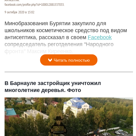
facebook.com/profile.php?id=100012881537033.
9 октября 2020 в 15:02
Минобразования Бурятии закупило для
школьников косметическое средство под видом
антисептика, рассказал в своем
Facebook
сопредседатель реготделения "Народного
фронта" Максим Киреенко.
Читать полностью
В Барнауле застройщик уничтожил
многолетние деревья. Фото