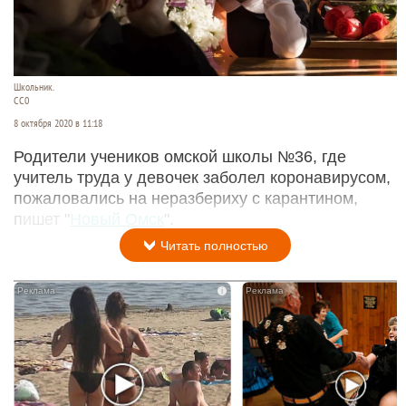
Школьник.
СС0
8 октября 2020 в 11:18
Родители учеников омской школы №36, где
учитель труда у девочек заболел коронавирусом,
пожаловались на неразбериху с карантином,
пишет "
Новый Омск
".
Читать полностью
i