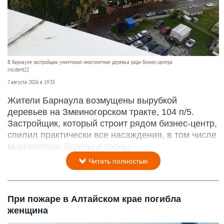
В Барнауле застройщик уничтожил многолетние деревья ради бизнес-центра
incident22
7 августа 2026 в 19:35
Жители Барнаула возмущены вырубкой
деревьев на Змеиногорском тракте, 104 п/5.
Застройщик, который строит рядом бизнес-центр,
спилил практически все насаждения, в том числе
многолетние березы и сосны.
Читать полностью
При пожаре в Алтайском крае погибла
женщина