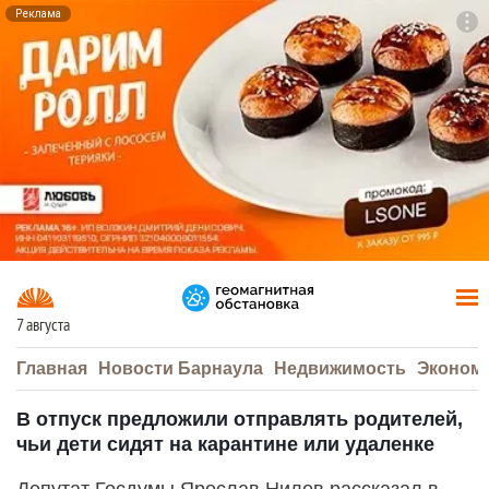
Реклама
To
F7
7 августа
Главная
Новости Барнаула
Недвижимость
Эконом
В отпуск предложили отправлять родителей,
чьи дети сидят на карантине или удаленке
Депутат Госдумы Ярослав Нилов рассказал в