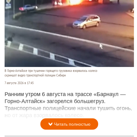
В Горно-Алтайске при тушении горящего грузовика взорвалось колесо
скриншот видео транспортной полиции Сибири
7 августа 2026 в 17:45
Ранним утром 6 августа на трассе «Барнаул —
Горно-Алтайск» загорелся большегруз.
Транспортные полицейские начали тушить огонь,
но от жара взорвалось колесо.
Читать полностью