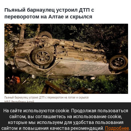
Пьяный барнаулец устроил ДТП с
переворотом на Алтае и скрылся
Пьяный барнаулец устроил ДТП с переворотом на Алтае и скрылся
МВД Республики Алтай
7 августа 2026 в 17:25
На сайте используются cookie. Продолжая пользоваться
сайтом, вы соглашаетесь на использование cookie,
Ночью 7 августа в селе Шебалино 39-летний
которые мы используем для удобства пользования
пьяный житель Барнаула на «Хонде Аккорд»
сайтом и повышения качества рекомендаций.
Подробнее
.