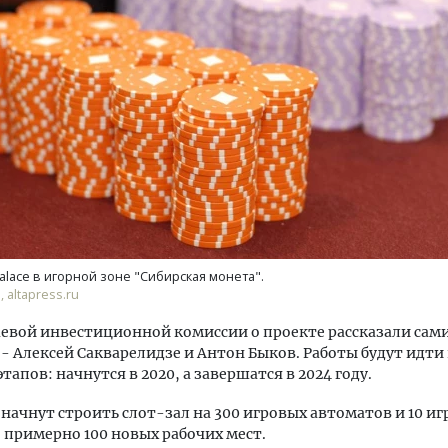
ость архитектурных идей.
Ищем новые берега. Ген
еральный директор компании
«Жилищной инициативы»
 — об эстетике городов,
Гатилов — о том, как де
дах в фасадах и развитии рынка
оставаться на плаву, ког
штормит
ОИТЕЛЬСТВО
Palace в игорной зоне "Сибирская монета".
СТРОИТЕЛЬСТВО
 altapress.ru
евой инвестиционной комиссии о проекте рассказали сам
- Алексей Сакварелидзе и Антон Быков. Работы будут идти 
тапов: начнутся в 2020, а завершатся в 2024 году.
у начнут строить слот-зал на 300 игровых автоматов и 10 и
о примерно 100 новых рабочих мест.