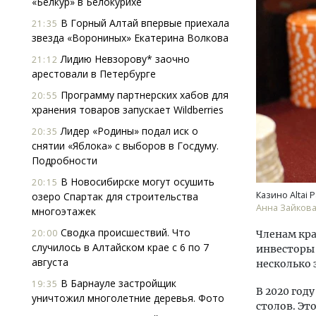
«Белкур» в Белокурихе
В Горный Алтай впервые приехала
21:35
звезда «Ворониных» Екатерина Волкова
Лидию Невзорову* заочно
21:12
арестовали в Петербурге
Программу партнерских хабов для
20:55
хранения товаров запускает Wildberries
Смел
Лидер «Родины» подал иск о
20:35
Ген
снятии «Яблока» с выборов в Госдуму.
ЗИАС
Подробности
трен
В Новосибирске могут осушить
20:15
СТР
Казино Altai 
озеро Спартак для строительства
Анна Зайкова,
многоэтажек
Сводка происшествий. Что
20:00
Членам кра
случилось в Алтайском крае с 6 по 7
инвесторы 
августа
несколько э
В Барнауле застройщик
19:35
В 2020 год
уничтожил многолетние деревья. Фото
столов. Эт