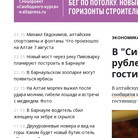
Михаил Евдокимов, алтайские
23:35
ЭКОНОМИК
спортсмены и фонтаны. Что произошло
на Алтае 7 августа
В "Си
Новый мост через реку Пивоварку
22:55
рубл
планируют построить в Барнауле
гост
В барнаульском зоопарке могут
22:35
появиться ирбисы
На Алтае морпех выжил после
В алтайску
22:15
удара молнии, гибели лошади и встречи
сообщили
в
с медведем. Фото
гостиницу 
В Барнауле водитель сбил
21:55
женщину на зебре и скрылся
Двухуровневые номера и вид на
11:56
горы. Каким будет новый бутик-отель