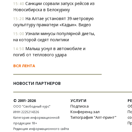
Санкции сорвали запуск рейсов из
15:40
Новосибирска в Белокуриху
На Алтае установят 39-метровую
15:20
скульптуру праматери «Кадын». Видео
Узнали минусы популярной диеты,
15:00
на которой сидят политики
Малыш уснул в автомобиле и
14:50
погиб от теплового удара
ВСЯ ЛЕНТА
НОВОСТИ ПАРТНЕРОВ
© 2001-2026
УСЛУГИ
Р
Подписка
Об
ООО “Свободный курс”
Конференц-зал
П
ИНН 2225214326
Типография "Алт-принт"
с
Категория информационной
П
продукции 18+
Редакция информационного сайта