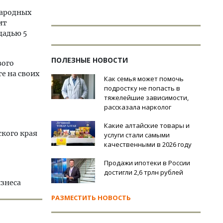
народных
ит
щадью 5
ПОЛЕЗНЫЕ НОВОСТИ
вого
е на своих
Как семья может помочь
подростку не попасть в
тяжелейшие зависимости,
-
рассказала нарколог
Какие алтайские товары и
ского края
услуги стали самыми
качественными в 2026 году
Продажи ипотеки в России
достигли 2,6 трлн рублей
изнеса
РАЗМЕСТИТЬ НОВОСТЬ