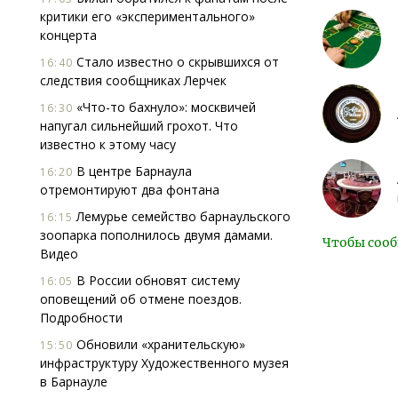
критики его «экспериментального»
концерта
Стало известно о скрывшихся от
16:40
следствия сообщниках Лерчек
«Что-то бахнуло»: москвичей
16:30
напугал сильнейший грохот. Что
известно к этому часу
В центре Барнаула
16:20
отремонтируют два фонтана
Лемурье семейство барнаульского
16:15
зоопарка пополнилось двумя дамами.
Чтобы сооб
Видео
В России обновят систему
16:05
оповещений об отмене поездов.
Подробности
Обновили «хранительскую»
15:50
инфраструктуру Художественного музея
в Барнауле