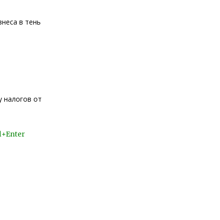
знеса в тень
у налогов от
l+Enter