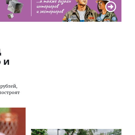
д
 и
 рублей,
 построят