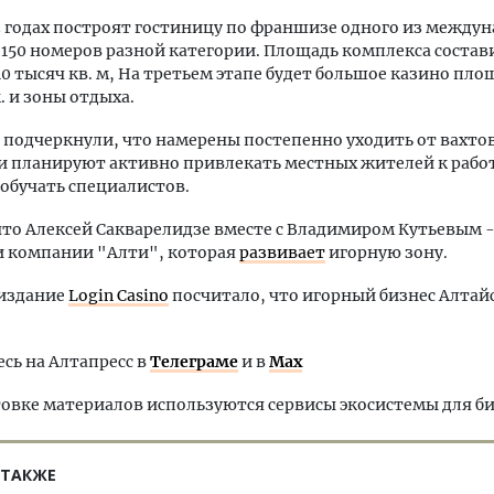
3 годах построят гостиницу по франшизе одного из между
 150 номеров разной категории. Площадь комплекса состав
0 тысяч кв. м, На третьем этапе будет большое казино пло
. и зоны отдыха.
подчеркнули, что намерены постепенно уходить от вахто
и планируют активно привлекать местных жителей к работ
 обучать специалистов.
то Алексей Сакварелидзе вместе с Владимиром Кутьевым 
и компании "Алти", которая
развивает
игорную зону.
циздание
Login Casino
посчитало, что игорный бизнес Алтай
ь на Алтапресс в
Телеграме
и в
Max
овке материалов используются сервисы экосистемы для б
 ТАКЖЕ