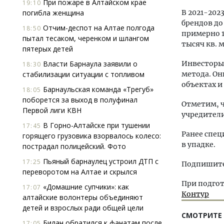
При пожаре в Алтайском крае
19:10
погибла женщина
В 2021-202
брендов до
Отчим-деспот на Алтае полгода
18:50
примерно 1
пытал тесаком, черенком и шлангом
тысяч кв. м
пятерых детей
Власти Барнаула заявили о
Инвесторы 
18:30
стабилизации ситуации с топливом
метода. Он
объектах и
Барнаульская команда «Трегуб»
18:05
поборется за выход в полуфинал
Отметим, ч
Первой лиги КВН
учредител
В Горно-Алтайске при тушении
17:45
Ранее спе
горящего грузовика взорвалось колесо:
в упадке.
пострадал полицейский. Фото
Пьяный барнаулец устроил ДТП с
17:25
Подпишитес
переворотом на Алтае и скрылся
При подгот
«Домашние супчики»: как
17:07
Контур
алтайские волонтеры объединяют
детей и взрослых ради общей цели
СМОТРИТЕ
Билан обратился к фанатам после
17:05