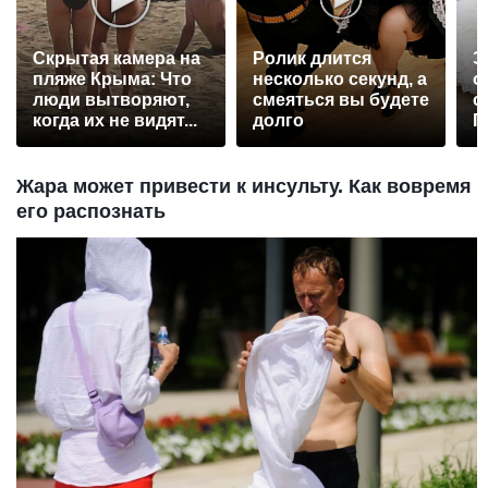
Скрытая камера на
Ролик длится
Э
пляже Крыма: Что
несколько секунд, а
о
люди вытворяют,
смеяться вы будете
с
когда их не видят...
долго
П
р
Жара может привести к инсульту. Как вовремя
его распознать