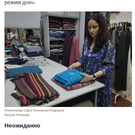
режим дня».
Ремесленница Софья Мельникова-Медведева
Валерия Момонова
Неожиданно