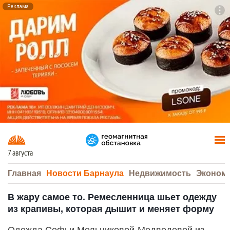
Реклама
To
F7
7 августа
Главная
Новости Барнаула
Недвижимость
Эконом
В жару самое то. Ремесленница шьет одежду
из крапивы, которая дышит и меняет форму
Одежда Софьи Мельниковой-Медведевой из