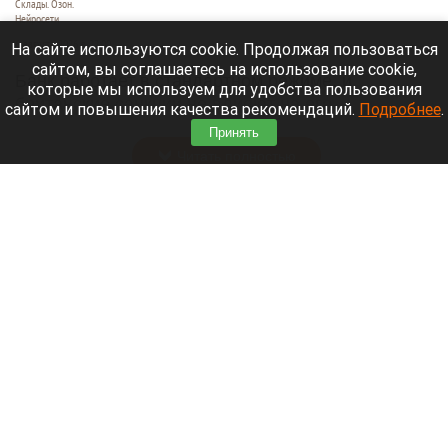
Склады. Озон.
Нейросети
6 августа 2026 в 22:00
На сайте используются cookie. Продолжая пользоваться
сайтом, вы соглашаетесь на использование cookie,
Банк работает в стандартном режиме, и
которые мы используем для удобства пользования
британские санкции не влияют на его
сайтом и повышения качества рекомендаций.
Подробнее
.
деятельность.
Принять
Читать полностью
Больница и медучреждения на Алтае
получили пять новых автомобилей