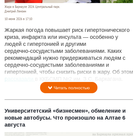
Жара в Барнауле 2024. Центральный парк.
Дмитрий Лямзин
10 июня 2026 в 17:10
Жаркая погода повышает риск гипертонического
криза, инфаркта или инсульта — особенно у
людей с гипертонией и другими
сердечно‑сосудистыми заболеваниями. Каких
рекомендаций нужно придерживаться людям с
сердечно‑сосудистыми заболеваниями и
гипертонией, чтобы снизить риски в жару. Об этом
рассказали
в ККБСМП №2 им. З.С. Баркагана.
Читать полностью
Университетский «бизнесмен», обмеление и
новые автобусы. Что произошло на Алтае 6
августа