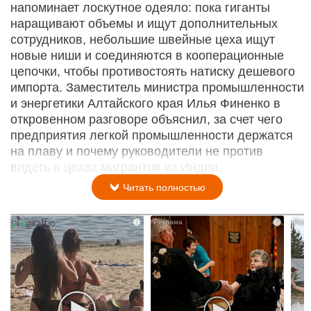
напоминает лоскутное одеяло: пока гиганты
наращивают объемы и ищут дополнительных
сотрудников, небольшие швейные цеха ищут
новые ниши и соединяются в кооперационные
цепочки, чтобы противостоять натиску дешевого
импорта. Заместитель министра промышленности
и энергетики Алтайского края Илья Финенко в
откровенном разговоре объяснил, за счет чего
предприятия легкой промышленности держатся
на плаву и почему руководители не против
видеть в цехах мигрантов из Индии.
Читать полностью
i
i