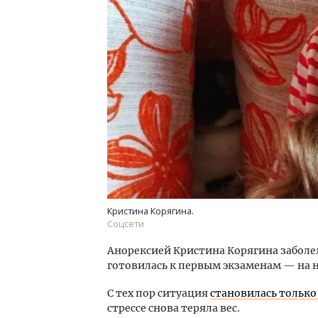
Двух
Каки
«Бел
ДОМ
Кристина Корягина.
Соцсети
Анорексией Кристина Корягина заболел
готовилась к первым экзаменам — на н
С тех пор ситуация
становилась только
стрессе снова теряла вес.