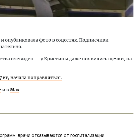
 и опубликовала фото в соцсетях. Подписчики
чательно.
йства очевиден — у Кристины даже появились щечки, на
7 кг, начала поправляться.
е
и в
Max
лограмм: врачи отказываются от госпитализации