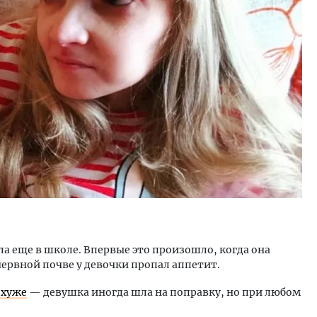
уровневые номера и вид на горы.
Ищем новые берега. Ген
м будет новый бутик-отель
«Жилищной инициативы»
кур» в Белокурихе
Гатилов — о том, как де
оставаться на плаву, ког
штормит
А И КВАРТИРЫ
СТРОИТЕЛЬСТВО
а еще в школе. Впервые это произошло, когда она
ервной почве у девочки пропал аппетит.
 хуже
— девушка иногда шла на поправку, но при любом