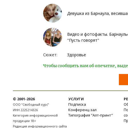
Девушка из Барнаула, весивша
Видео и фотофакты. Барнаульс
"Пусть говорят"
Сюжет:
Здоровье
Чтобы сообщить нам об опечатке, выде
© 2001-2026
УСЛУГИ
Р
Подписка
Об
ООО “Свободный курс”
Конференц-зал
П
ИНН 2225214326
Типография "Алт-принт"
с
Категория информационной
П
продукции 18+
Редакция информационного сайта