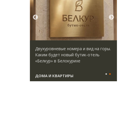
директор
Двухуровневые номера и вид на горы.
Ище
 Юрий
Каким будет новый бутик-отель
«Жи
велоперу
«Белкур» в Белокурихе
Гат
да рынок
ост
што
ДОМА И КВАРТИРЫ
СТ