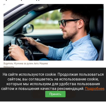
Водитель. Мужчина за рулем. Авто. Машина
Нейросети
10 августа 2026 в 19:05
На сайте используются cookie. Продолжая пользоваться
сайтом, вы соглашаетесь на использование cookie,
На шоссе Ленточный Бор временно перестроят
которые мы используем для удобства пользования
движение.
сайтом и повышения качества рекомендаций.
Подробнее
.
Читать полностью
Принять