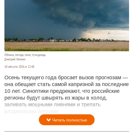
Облака, погода, поля, тучи,дождь.
Дмитрий Лямзин
10 августа 2026 в 22:48
Осень текущего года бросает вызов прогнозам —
она обещает стать самой капризной за последние
10 лет. Синоптики предрекают, что российские
регионы будут швырять из жары в холод,
заливать мощными ливнями и трепать
штормовыми ветрами.
Читать полностью