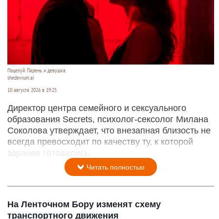
Поцелуй. Парень и девушка.
shedevrum.ai
10 августа 2026 в 19:25
Директор центра семейного и сексуального
образования Secrets, психолог-сексолог Милана
Соколова утверждает, что внезапная близость не
всегда превосходит по качеству ту, к которой
заранее готовились.
Читать полностью
На Ленточном Бору изменят схему
транспортного движения