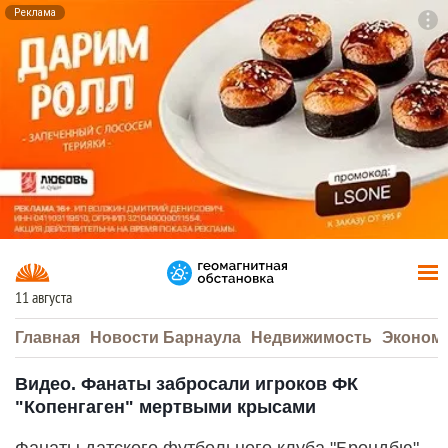
Реклама
To
F7
11 августа
Главная
Новости Барнаула
Недвижимость
Эконом
Видео. Фанаты забросали игроков ФК
"Копенгаген" мертвыми крысами
Фанаты датского футбольного клуба "Брондбю"