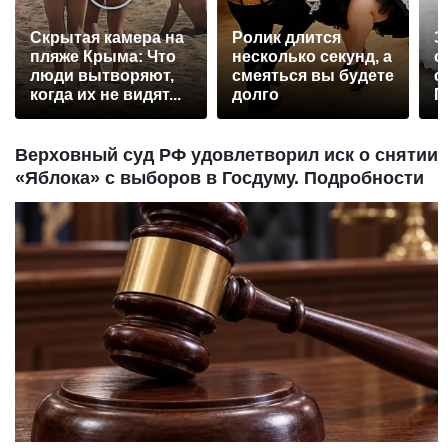
Скрытая камера на
Ролик длится
Э
пляже Крыма: Что
несколько секунд, а
о
люди вытворяют,
смеяться вы будете
с
когда их не видят...
долго
П
р
Верховный суд РФ удовлетворил иск о снятии
«Яблока» с выборов в Госдуму. Подробности