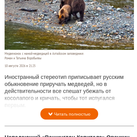
Медвежонок с мамой-медведицей в Алтайском заповеднике.
Роман и Татьяна Воробьевы
10 августа 2026 в 21:25
Иностранный стереотип приписывает русским
обыкновение приручать медведей, но в
действительности все спешат убежать от
косолапого и кричать, чтобы тот испугался
первым.
Читать полностью