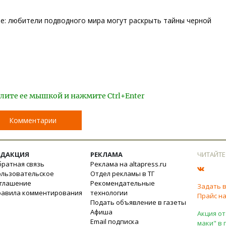
ое: любители подводного мира могут раскрыть тайны черной
лите ее мышкой и нажмите Ctrl+Enter
Комментарии
ЕДАКЦИЯ
РЕКЛАМА
ЧИТАЙТЕ
ратная связь
Реклама на altapress.ru
ользовательское
Отдел рекламы в ТГ
оглашение
Рекомендательные
Задать 
равила комментирования
технологии
Прайс на
Подать объявление в газеты
Афиша
Акция от
Email подписка
маки" в 