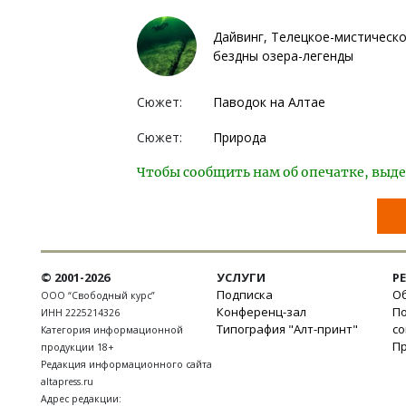
Дайвинг, Телецкое-мистическ
бездны озера-легенды
Сюжет:
Паводок на Алтае
Сюжет:
Природа
Чтобы сообщить нам об опечатке, выде
© 2001-2026
УСЛУГИ
Р
Подписка
Об
ООО “Свободный курс”
Конференц-зал
П
ИНН 2225214326
Типография "Алт-принт"
с
Категория информационной
П
продукции 18+
Редакция информационного сайта
altapress.ru
Адрес редакции: