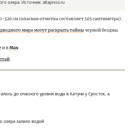
го озера. Источник: altapress.ru
0-520 см (опасная отметка составляет 505 сантиметра).
дводного мира могут раскрыть тайны
черной бездны
е
и в
Max
лтай
алось до опасного уровня воды в Катуни у Сросток, а
о озера залило водой