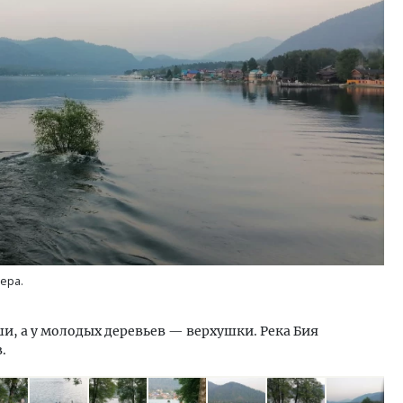
Двухуровневые номера и в
Каким будет новый бутик
«Белкур» в Белокурихе
ДОМА И КВАРТИРЫ
ера.
, а у молодых деревьев — верхушки. Река Бия
.