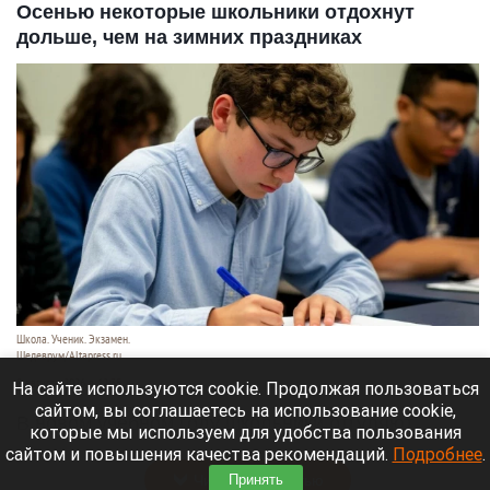
Осенью некоторые школьники отдохнут
дольше, чем на зимних праздниках
Школа. Ученик. Экзамен.
Шедеврум/Altapress.ru
8 августа 2026 в 12:35
На сайте используются cookie. Продолжая пользоваться
сайтом, вы соглашаетесь на использование cookie,
В новом учебном году школьники отгуляют
которые мы используем для удобства пользования
осенью целых 12 дней.
сайтом и повышения качества рекомендаций.
Подробнее
.
Читать полностью
Принять