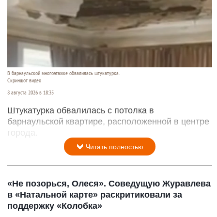
В барнаульской многоэтажке обвалилась штукатурка.
Скриншот видео
8 августа 2026 в 18:35
Штукатурка обвалилась с потолка в
барнаульской квартире, расположенной в центре
города.
Читать полностью
«Не позорься, Олеся». Соведущую Журавлева
в «Натальной карте» раскритиковали за
поддержку «Колобка»