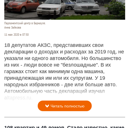
Парламентский центр в Барнауле.
Анна Зайкова
11 мая 2020 в 07:50
18 депутатов АКЗС, представивших свои
декларации о доходах и расходах за 2019 год, не
указали ни одного автомобиля. Но большинство
из них - люди вовсе не "безлошадные". В их
гаражах стоит как минимум одна машина,
принадлежащая им или их супругам. У 19
народных избранников - две или больше авто.
Автомобильную часть деклараций изучал
altapress.ru.
Читать полностью
108 квартир и 49 домов. Стало известно, какие