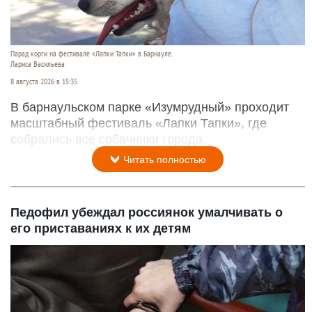
Парад корги на фестивале «Лапки Тапки» в Барнауле.
Лариса Васильева
8 августа 2026 в 15:35
В барнаульском парке «Изумрудный» проходит
масштабный фестиваль «Лапки Тапки», где
собрались все собачники города.
Читать полностью
Педофил убеждал россиянок умалчивать о
его приставаниях к их детям