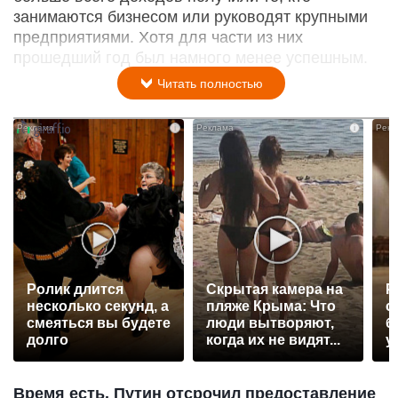
занимаются бизнесом или руководят крупными
предприятиями. Хотя для части из них
прошедший год был намного менее успешным.
Читать полностью
i
i
Ролик длится
Скрытая камера на
Р
несколько секунд, а
пляже Крыма: Что
с
смеяться вы будете
люди вытворяют,
б
долго
когда их не видят...
у
Время есть. Путин отсрочил предоставление