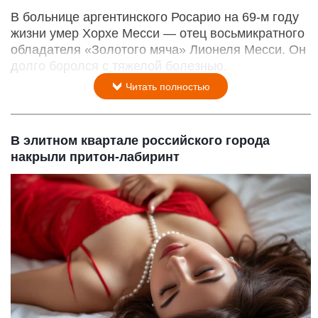
В больнице аргентинского Росарио на 69-м году
жизни умер Хорхе Месси — отец восьмикратного
обладателя «Золотого мяча» Лионеля Месси. Он
долго боролся с тяжелой болезнью.
Читать полностью
В элитном квартале российского города
накрыли притон-лабиринт