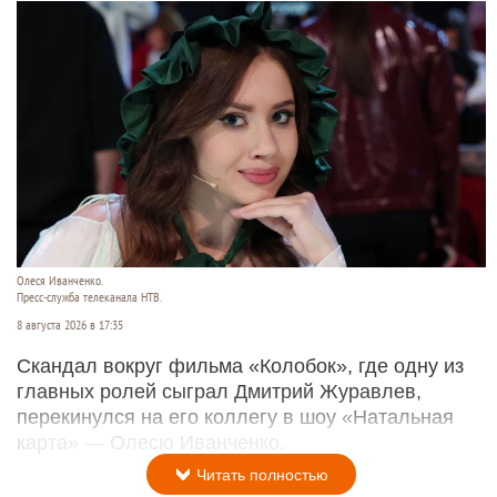
Олеся Иванченко.
Пресс-служба телеканала НТВ.
8 августа 2026 в 17:35
Скандал вокруг фильма «Колобок», где одну из
главных ролей сыграл Дмитрий Журавлев,
перекинулся на его коллегу в шоу «Натальная
карта» — Олесю Иванченко.
Читать полностью