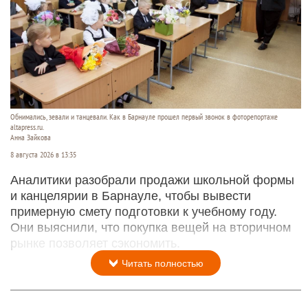
Обнимались, зевали и танцевали. Как в Барнауле прошел первый звонок в фоторепортаже
altapress.ru.
Анна Зайкова
8 августа 2026 в 13:35
Аналитики разобрали продажи школьной формы
и канцелярии в Барнауле, чтобы вывести
примерную смету подготовки к учебному году.
Они выяснили, что покупка вещей на вторичном
рынке позволяет сэкономить.
Читать полностью