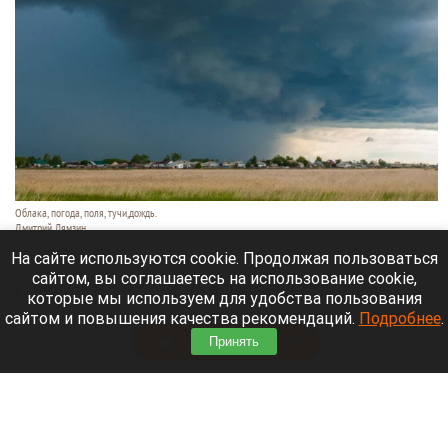
Облака, погода, поля, тучи,дождь.
Дмитрий Лямзин
8 августа 2026 в 08:05
На сайте используются cookie. Продолжая пользоваться
сайтом, вы соглашаетесь на использование cookie,
Синоптики
рассказали
о прогнозе погоды в
которые мы используем для удобства пользования
Алтайском крае и Барнауле на 8 августа.
сайтом и повышения качества рекомендаций.
Подробнее
.
Читать полностью
Принять
Новый мост через реку Пивоварку планируют
построить в Барнауле