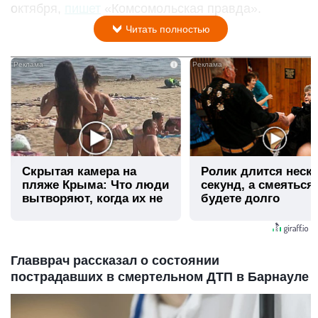
октября,
пишет
«Комсомольская правда».
Читать полностью
i
Скрытая камера на
Ролик длится неск
пляже Крыма: Что люди
секунд, а смеяться
вытворяют, когда их не
будете долго
видят...
Главврач рассказал о состоянии
пострадавших в смертельном ДТП в Барнауле