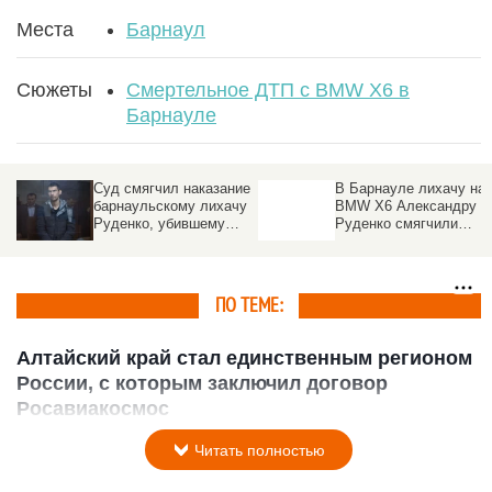
Места
Барнаул
Сюжеты
Смертельное ДТП с BMW X6 в
Барнауле
Суд смягчил наказание
В Барнауле лихачу на
барнаульскому лихачу
BMW X6 Александру
Руденко, убившему
Руденко смягчили
трех человек
наказание за ДТП с
тремя погибшими
ПО ТЕМЕ:
Алтайский край стал единственным регионом
России, с которым заключил договор
Росавиакосмос
15 декабря 2005 в 10:20
Читать полностью