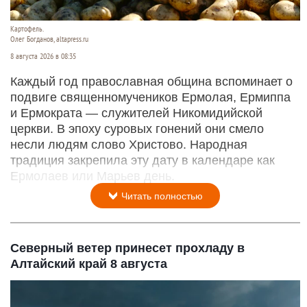
Картофель.
Олег Богданов, altapress.ru
8 августа 2026 в 08:35
Каждый год православная община вспоминает о
подвиге священномучеников Ермолая, Ермиппа
и Ермократа — служителей Никомидийской
церкви. В эпоху суровых гонений они смело
несли людям слово Христово. Народная
традиция закрепила эту дату в календаре как
Ермолаев или Марьев день.
Читать полностью
Северный ветер принесет прохладу в
Алтайский край 8 августа