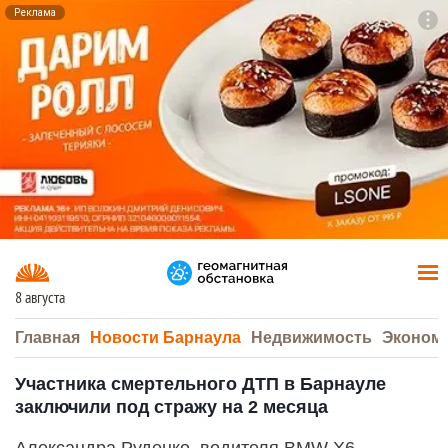
Реклама
To
F7
8 августа
Главная
Новости Барнаула
Недвижимость
Эконом
Участника смертельного ДТП в Барнауле
заключили под стражу на 2 месяца
Александра Руденко, водителя BMW X6,