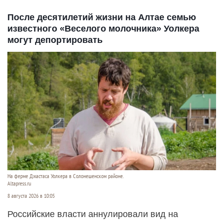
После десятилетий жизни на Алтае семью
известного «Веселого молочника» Уолкера
могут депортировать
На ферме Джастаса Уолкера в Солонешенском районе.
Altapress.ru
8 августа 2026 в 10:05
Российские власти аннулировали вид на