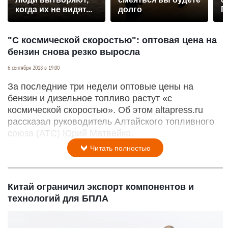
когда их не видят...
долго
П
р
"С космической скоростью": оптовая цена на
бензин снова резко выросла
6 сентября 2018 в 19:00
За последние три недели оптовые цены на
бензин и дизельное топливо растут «с
космической скоростью». Об этом altapress.ru
рассказал руководитель Алтайского топливного
союза (АТС) Юрий Матвейко.
Читать полностью
Китай ограничил экспорт компонентов и
технологий для БПЛА