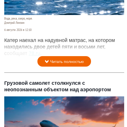
Вода, река, озеро, море.
Дмитрий Лямзин
6 августа 2026 в 12:10
Катер наехал на надувной матрас, на котором
находились двое детей пяти и восьми лет,
сообщает
78.ru
.
Читать полностью
Грузовой самолет столкнулся с
неопознанным объектом над аэропортом