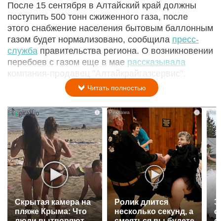
После 15 сентября в Алтайский край должны
поступить 500 тонн сжиженного газа, после
этого снабжение населения бытовым баллонным
газом будет нормализовано, сообщила
пресс-
служба
правительства региона. О возникновении
перебоев с газом еще в мае
рассказывала
компания-продавец "Алтайкрайгазсервис".
Читать полностью
i
i
Скрытая камера на
Ролик длится
Э
пляже Крыма: Что
несколько секунд, а
о
люди вытворяют,
смеяться вы будете
с