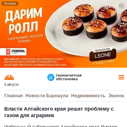
Реклама
To
F7
6 августа
Главная
Новости Барнаула
Недвижимость
Эконом
Власти Алтайского края решат проблему с
газом для аграриев
Избранный губернатор Алтайского края Виктор