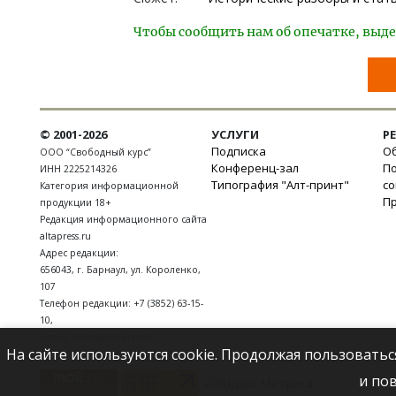
Чтобы сообщить нам об опечатке, выде
© 2001-2026
УСЛУГИ
Р
Подписка
Об
ООО “Свободный курс”
Конференц-зал
П
ИНН 2225214326
Типография "Алт-принт"
с
Категория информационной
П
продукции 18+
Редакция информационного сайта
altapress.ru
Адрес редакции:
656043
,
г. Барнаул
,
ул. Короленко,
107
Телефон редакции:
+7 (3852) 63-15-
10
,
E-mail:
news@altapress.ru
На сайте используются cookie. Продолжая пользоватьс
и по