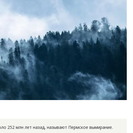
ость архитектурных идей.
Ищем новые берега. Ген
еральный директор компании
«Жилищной инициативы»
 — об эстетике городов,
Гатилов — о том, как де
дах в фасадах и развитии рынка
оставаться на плаву, ког
штормит
ОИТЕЛЬСТВО
СТРОИТЕЛЬСТВО
ло 252 млн лет назад, называют Пермское вымирание.