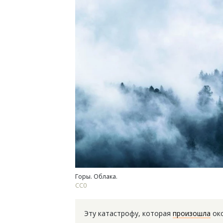
Смел
Ген
ЗИАС
трен
СТР
Горы. Облака.
СС0
Эту катастрофу, которая
произошла
око