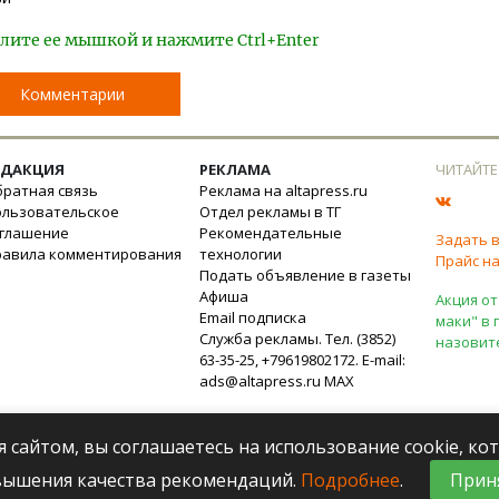
лите ее мышкой и нажмите Ctrl+Enter
Комментарии
ЕДАКЦИЯ
РЕКЛАМА
ЧИТАЙТЕ
ратная связь
Реклама на altapress.ru
ользовательское
Отдел рекламы в ТГ
оглашение
Рекомендательные
Задать 
равила комментирования
технологии
Прайс на
Подать объявление в газеты
Афиша
Акция от
Email подписка
маки" в 
Служба рекламы. Тел. (3852)
назовит
63-35-25, +79619802172. E-mail:
ads@altapress.ru
MAX
я сайтом, вы соглашаетесь на использование cookie, к
вышения качества рекомендаций.
Подробнее
.
Прин