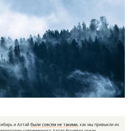
Сибирь и Алтай
были совсем не такими
, как мы привыкли их
 территории современного Алтая
бушевал океан,