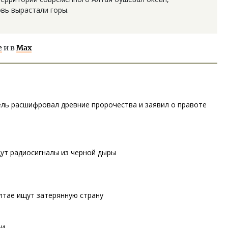
овь вырастали горы.
е
и в
Max
ель расшифровал древние пророчества и заявил о правоте
т радиосигналы из черной дыры
лтае ищут затерянную страну
ьи