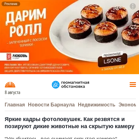
Реклама
To
F7
8 августа
Главная
Новости Барнаула
Недвижимость
Эконом
Яркие кадры фотоловушек. Как резвятся и
позируют дикие животные на скрытую камеру
"Улыбнитесь, вас снимает скрытая камера" —