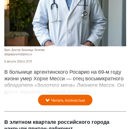
Врач. Доктор. Больница. Лечение
Шедеврум/Altapress.ru
8 августа 2026 в 19:35
В больнице аргентинского Росарио на 69-м году
жизни умер Хорхе Месси — отец восьмикратного
обладателя «Золотого мяча» Лионеля Месси. Он
долго боролся с тяжелой болезнью.
Читать полностью
В элитном квартале российского города
накрыли притон-лабиринт