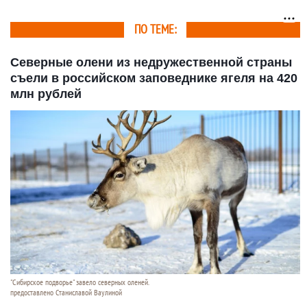
ПО ТЕМЕ:
Северные олени из недружественной страны
съели в российском заповеднике ягеля на 420
млн рублей
"Сибирское подворье" завело северных оленей.
предоставлено Станиславой Ваулиной