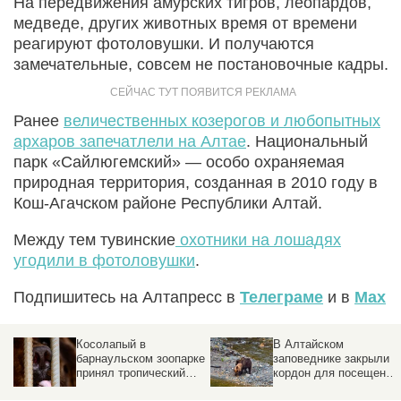
На передвижения амурских тигров, леопардов,
медведе, других животных время от времени
реагируют фотоловушки. И получаются
замечательные, совсем не постановочные кадры.
Ранее
величественных козерогов и любопытных
архаров запечатлели на Алтае
. Национальный
парк «Сайлюгемский» — особо охраняемая
природная территория, созданная в 2010 году в
Кош-Агачском районе Республики Алтай.
Между тем тувинские
охотники на лошадях
угодили в фотоловушки
.
Подпишитесь на Алтапресс в
Телеграме
и в
Max
Косолапый в
В Алтайском
барнаульском зоопарке
заповеднике закрыли
принял тропический
кордон для посещений
душ. Видео
Причина