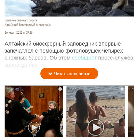
Семейка снежных барсов
Алтайский биосферный заповедник
26 июля 2023 в 09:26
Алтайский биосферный заповедник впервые
запечатлел с помощью фотоловушек четырех
снежных барсов. Об этом
сообщает
пресс-служба
заповедника.
Читать полностью
i
i