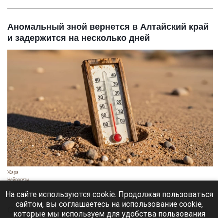
Аномальный зной вернется в Алтайский край
и задержится на несколько дней
Жара
Нейросети
8 августа 2026 в 18:05
На сайте используются cookie. Продолжая пользоваться
сайтом, вы соглашаетесь на использование cookie,
Синоптики предупреждают, что с 9 по 13 августа
которые мы используем для удобства пользования