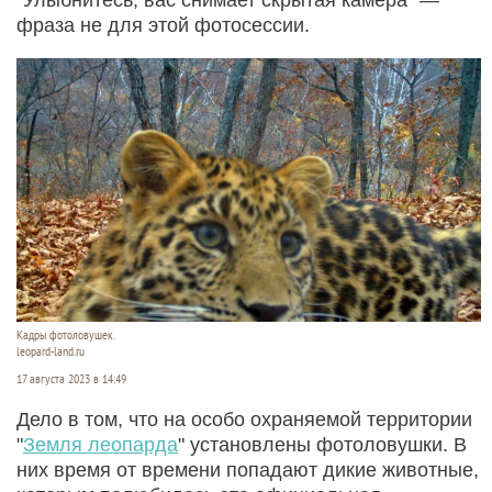
фраза не для этой фотосессии.
Кадры фотоловушек.
leopard-land.ru
17 августа 2023 в 14:49
Дело в том, что на особо охраняемой территории
"
Земля леопарда
" установлены фотоловушки. В
них время от времени попадают дикие животные,