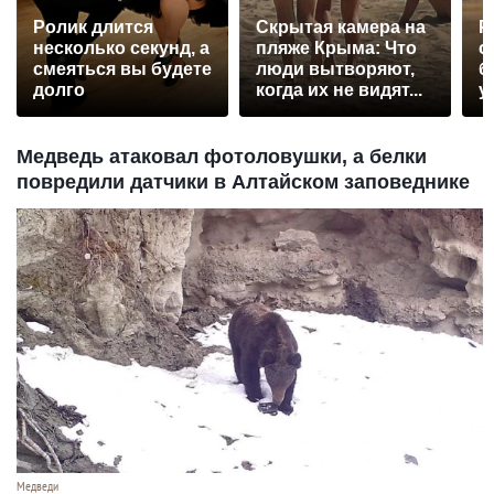
Ролик длится
Скрытая камера на
Р
несколько секунд, а
пляже Крыма: Что
с
смеяться вы будете
люди вытворяют,
б
долго
когда их не видят...
у
Медведь атаковал фотоловушки, а белки
повредили датчики в Алтайском заповеднике
Медведи