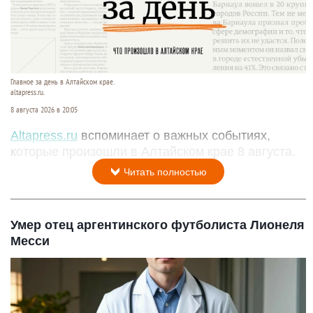
Главное за день в Алтайском крае.
altapress.ru.
8 августа 2026 в 20:05
Altapress.ru
вспоминает о важных событиях,
которые произошли в Алтайском крае 8 августа.
Читать полностью
Умер отец аргентинского футболиста Лионеля
Месси