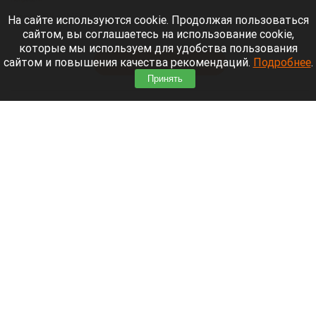
9 августа 2026 в 18:35
На сайте используются cookie. Продолжая пользоваться
сайтом, вы соглашаетесь на использование cookie,
Мощный ураган бушует в Самарской области.
которые мы используем для удобства пользования
сайтом и повышения качества рекомендаций.
Подробнее
.
Читать полностью
Принять
Москвичей призвали оставаться дома
Экран телефона