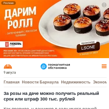
Реклама
To
F7
9 августа
Главная
Новости Барнаула
Недвижимость
Эконом
За розы на даче можно получить реальный
срок или штраф 300 тыс. рублей
Как правило, у дачников в саду много разной