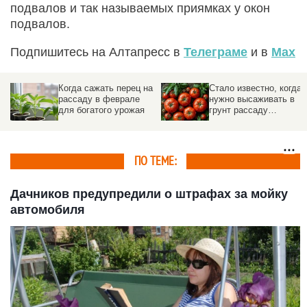
подвалов и так называемых приямках у окон
подвалов.
Подпишитесь на Алтапресс в
Телеграме
и в
Max
Когда сажать перец на
Стало известно, когда
рассаду в феврале
нужно высаживать в
для богатого урожая
грунт рассаду
помидоров. Даты
ПО ТЕМЕ:
Дачников предупредили о штрафах за мойку
автомобиля