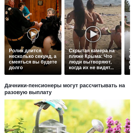
Ролик длится
Скрытая камера на
Э
несколько секунд, а
пляже Крыма: Что
о
смеяться вы будете
люди вытворяют,
с
долго
когда их не видят...
П
р
Дачники-пенсионеры могут рассчитывать на
разовую выплату