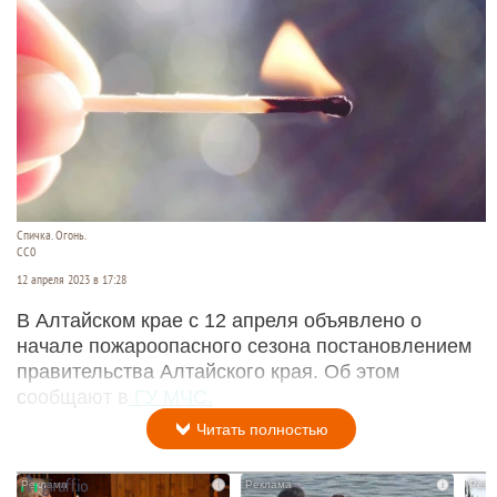
Спичка. Огонь.
СС0
12 апреля 2023 в 17:28
В Алтайском крае с 12 апреля объявлено о
начале пожароопасного сезона постановлением
правительства Алтайского края. Об этом
сообщают в
ГУ МЧС.
Читать полностью
i
i