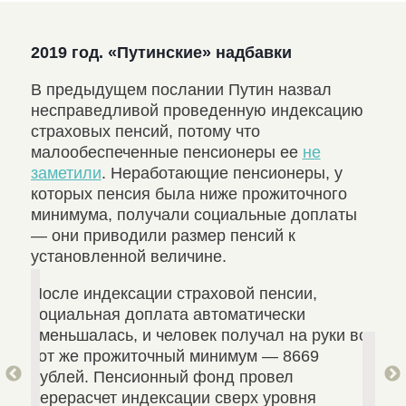
2019 год. «Путинские» надбавки
201
ре
ма,
В предыдущем послании Путин назвал
 в
несправедливой проведенную индексацию
Одн
страховых пенсий, потому что
Рос
ому
малообеспеченные пенсионеры ее
не
Вла
заметили
. Неработающие пенсионеры, у
сво
которых пенсия была ниже прожиточного
сос
минимума, получали социальные доплаты
пре
— они приводили размер пенсий к
как.
установленной величине.
Вла
После индексации страховой пенсии,
пре
социальная доплата автоматически
ых
уменьшалась, и человек получал на руки все
тот же прожиточный минимум — 8669
и
рублей. Пенсионный фонд провел
перерасчет индексации сверх уровня