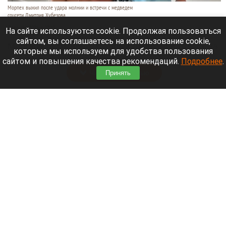
Морпех выжил после удара молнии и встречи с медведем
соцсети Дмитрия Хубезова
7 августа 2026 в 22:15
На сайте используются cookie. Продолжая пользоваться
сайтом, вы соглашаетесь на использование cookie,
Морской пехотинец, который приехал в отпуск на
которые мы используем для удобства пользования
Алтай, пережил чудовищную серию событий.
сайтом и повышения качества рекомендаций.
Подробнее
.
Читать полностью
Принять
В Барнауле водитель сбил женщину на зебре
и скрылся