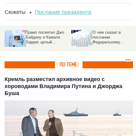
Сюжеты
Послание президента
Трамп посвятил Джо
О чем сказал в
Байдену и Камале
послании
Харрис целый
Федеральному
мусоровоз
собранию президент
РФ Владимир Путин.
Главное
ПО ТЕМЕ:
Кремль разместил архивное видео с
хороводами Владимира Путина и Джорджа
Буша