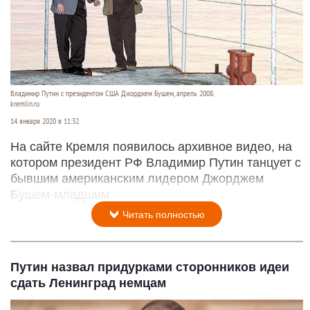
Владимир Путин с президентом США Джорджем Бушем, апрель 2008.
kremlin.ru
14 января 2020 в 11:32
На сайте Кремля появилось архивное видео, на
котором президент РФ Владимир Путин танцует с
бывшим американским лидером Джорджем
Бушем-младшим.
Читать полностью
Путин назвал придурками сторонников идеи
сдать Ленинград немцам