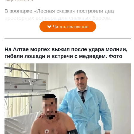
В зоопарке «Лесная сказка» построили два
просторных вольера для снежных барсов.
Читать полностью
На Алтае морпех выжил после удара молнии,
гибели лошади и встречи с медведем. Фото