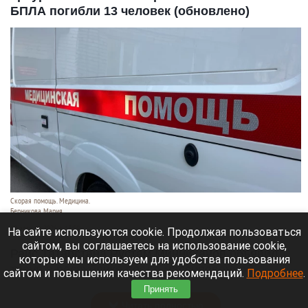
БПЛА погибли 13 человек (обновлено)
Скорая помощь. Медицина.
Берникова Мария
10 августа 2026 в 13:59
На сайте используются cookie. Продолжая пользоваться
сайтом, вы соглашаетесь на использование cookie,
Раис Татарстана Рустам Минниханов объявил
которые мы используем для удобства пользования
траур в республике после массированной
сайтом и повышения качества рекомендаций.
Подробнее
.
утренней атаки беспилотников на Нижнекамск.
Принять
Читать полностью