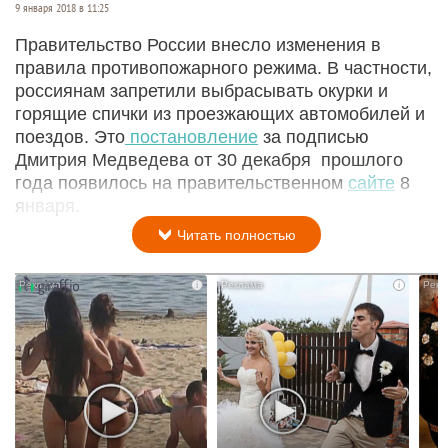
9 января 2018 в 11:25
Правительство России внесло изменения в
правила противопожарного режима. В частности,
россиянам запретили выбрасывать окурки и
горящие спички из проезжающих автомобилей и
поездов. Это
постановление
за подписью
Дмитрия Медведева от 30 декабря прошлого
года появилось на правительственном
сайте
8
января.
Читать полностью
i
i