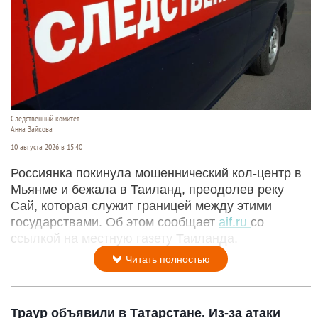
Следственный комитет.
Анна Зайкова
10 августа 2026 в 15:40
Россиянка покинула мошеннический кол-центр в
Мьянме и бежала в Таиланд, преодолев реку
Сай, которая служит границей между этими
государствами. Об этом сообщает
aif.ru
со
ссылкой на местную газету Таиланда.
Читать полностью
Траур объявили в Татарстане. Из-за атаки