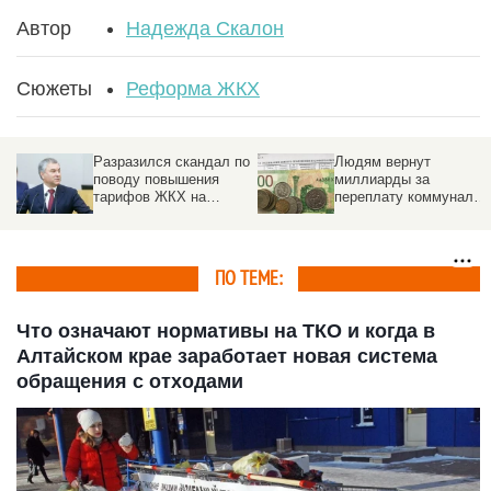
Автор
Надежда Скалон
Сюжеты
Реформа ЖКХ
Разразился скандал по
Людям вернут
поводу повышения
миллиарды за
тарифов ЖКХ на
переплату коммуналки
33,5%. Реакция
Подробности о
системном сбое
ПО ТЕМЕ:
Что означают нормативы на ТКО и когда в
Алтайском крае заработает новая система
обращения с отходами