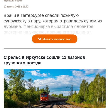
Берникова Мария
10 августа 2026 в 16:40
Врачи в Петербурге спасли пожилую
супружескую пару, которая отравилась супом из
дурмана. Пенсионерка вырастила ядовитое
растение на участке, приняв его за шпинат.
Читать полностью
С рельс в Иркутске сошли 11 вагонов
грузового поезда