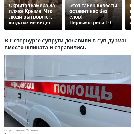
Скрытая камера на
Этот танец невесты
Р
пляже Крыма: Что
оставит вас без
н
люди вытворяют,
слов!
с
когда их не видят...
Пересмотрела 10
д
раз
В Петербурге супруги добавили в суп дурман
вместо шпината и отравились
Скорая помощь. Медицина.