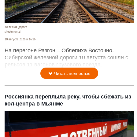
Железная дорога.
shedevrum.ai
10 августа 2026 в 16:16
На перегоне Разгон – Облепиха Восточно-
Сибирской железной дороги 10 августа сошли с
рельсов 11 вагонов грузового поезда.
Читать полностью
Россиянка переплыла реку, чтобы сбежать из
кол-центра в Мьянме