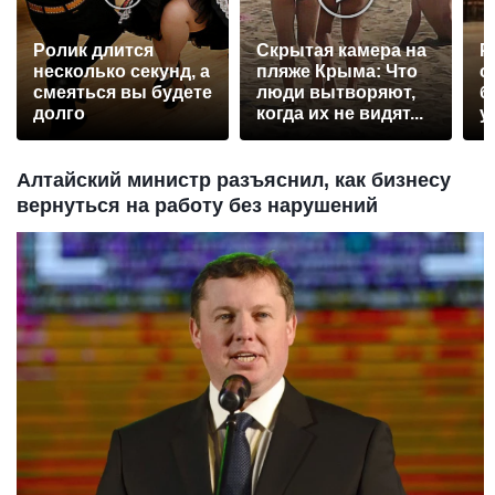
Ролик длится
Скрытая камера на
Р
несколько секунд, а
пляже Крыма: Что
с
смеяться вы будете
люди вытворяют,
б
долго
когда их не видят...
у
Алтайский министр разъяснил, как бизнесу
вернуться на работу без нарушений