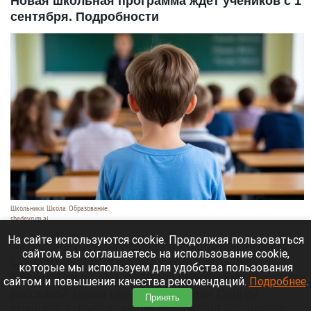
Новая школьная программа ждет учеников с 1
сентября. Подробности
Школьники. Школа. Образование.
shedevrum.ai
8 августа 2026 в 17:05
На сайте используются cookie. Продолжая пользоваться
сайтом, вы соглашаетесь на использование cookie,
С 1 сентября российские школьники начнут
которые мы используем для удобства пользования
заниматься по обновленной программе. Как
сайтом и повышения качества рекомендаций.
Подробнее
.
рассказал глава Минпросвещения Сергей
Принять
Кравцов, смысл всех нововведений — сделать