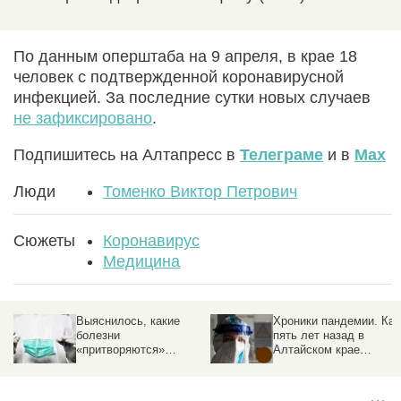
По данным оперштаба на 9 апреля, в крае 18
человек с подтвержденной коронавирусной
инфекцией. За последние сутки новых случаев
не зафиксировано
.
Подпишитесь на Алтапресс в
Телеграме
и в
Max
Люди
Томенко Виктор Петрович
Сюжеты
Коронавирус
Медицина
Хроники пандемии. Как
Разведданные: утечка
пять лет назад в
COVID-19 произошла в
Алтайском крае
китайской лаборатории
«знакомились» с
коронавирусом,
строили госпитали и