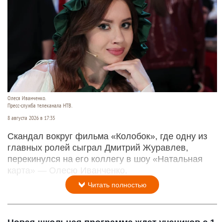
Олеся Иванченко.
Пресс-служба телеканала НТВ.
8 августа 2026 в 17:35
Скандал вокруг фильма «Колобок», где одну из
главных ролей сыграл Дмитрий Журавлев,
перекинулся на его коллегу в шоу «Натальная
карта» — Олесю Иванченко.
Читать полностью