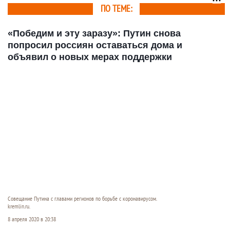
бунтовали против
ПО ТЕМЕ:
масок
«Победим и эту заразу»: Путин снова
попросил россиян оставаться дома и
объявил о новых мерах поддержки
Совещание Путина с главами регионов по борьбе с коронавирусом.
kremlin.ru.
8 апреля 2020 в 20:38