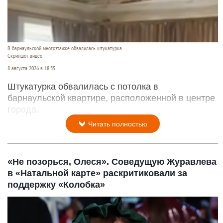
В барнаульской многоэтажке обвалилась штукатурка.
Скриншот видео
8 августа 2026 в 18:35
Штукатурка обвалилась с потолка в
барнаульской квартире, расположенной в центре
города.
Читать полностью
«Не позорься, Олеся». Соведущую Журавлева
в «Натальной карте» раскритиковали за
поддержку «Колобка»