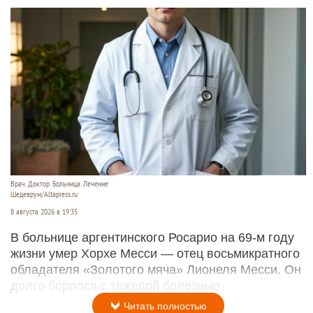
Врач. Доктор. Больница. Лечение
Шедеврум/Altapress.ru
8 августа 2026 в 19:35
В больнице аргентинского Росарио на 69-м году
жизни умер Хорхе Месси — отец восьмикратного
обладателя «Золотого мяча» Лионеля Месси. Он
долго боролся с тяжелой болезнью.
Читать полностью