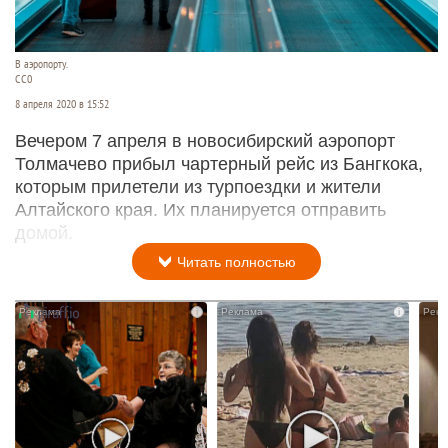
В аэропорту.
СС0
8 апреля 2020 в 15:52
Вечером 7 апреля в новосибирский аэропорт
Толмачево прибыл чартерный рейс из Бангкока,
которым прилетели из турпоездки и жители
Алтайского края. Их планируется отправить
домой.
Читать полностью
i
i