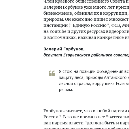
Член краевого общественного Совета п
Валерий Горбунов уже много лет крит
бизнесменов, обвиняя их в коррупции,
природы. Он ежегодно пишет множест
инстанции ("Единую Россию", ФСБ, Ми
на Youtube и других ресурсах видеорол
и взяточниках, называя конкретные им
Валерий Горбунов,
депутат Егорьевского районного совета
Я стою на позиции объединения в
защиту леса, природы Алтайского 
лесной отрасли, коррупцию. Если 
решим.
Горбунов считает, что в любой партии
России". В то же время в нее "затесал
как партия власти "должна быть и пар
однозначно рассчитывает на победу в