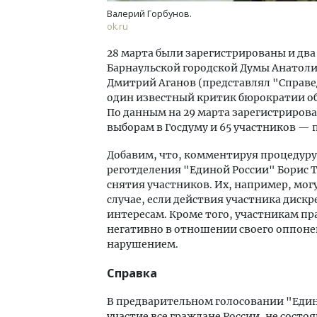
Валерий Горбунов.
ok.ru
28 марта были зарегистрированы и дв
Барнаульской городской Думы Анатоли
Дмитрий Аганов (представлял "Справе
один известный критик бюрократии о
По данным на 29 марта зарегистрирова
выборам в Госдуму и 65 участников — 
Добавим, что, комментируя процедуру
реготделения "Единой России" Борис 
снятия участников. Их, например, мог
случае, если действия участника дис
интересам. Кроме того, участникам п
негативно в отношении своего оппоне
нарушением.
Справка
В предварительном голосовании "Един
участие все граждане России, не сост