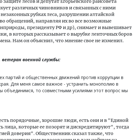
о защите лесов и депутат Егорьевского райсовета
икует различных чиновников и связанных с ними
 незаконных рубках леса, разрушении алтайской
во обращений, направляя их во все возможные
нприроды, президенту РФ и др), снимает и вывешивает
ики, в которых рассказывает о вырубке ленточных боров
ена. Нам он объяснил, что мнение свое не изменил.
, ветеран военной службы:
сех партий и общественных движений против коррупции в
края. Для меня самое важное - устранить монополию в
мы объединимся, то совместными усилиями этот вопрос мы
 есть порядочные, хорошие люди, есть они и в "Единой
ись лица, которые ее позорят и дискредитируют", тогда
тией доверия". Общественник сказал также, что
 предварительном голосовании и в дальнейшем на