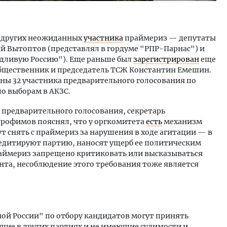
а других неожиданных
участника
праймериз — депутаты
й Вытоптов (представлял в гордуме "РПР-Парнас") и
дливую Россию"). Еще раньше был
зарегистрирован
еще
бщественник и председатель ТСЖ Константин Емешин.
ны 32 участника предварительного голосования по
по выборам в АКЗС.
 предварительного голосования, секретарь
Трофимов пояснял, что у оргкомитета
есть
механизм
ут снять с праймериз за нарушения в ходе агитации — в
кредитируют партию, наносят ущерб ее политическим
раймериз запрещено критиковать или высказываться
нта, несоблюдение этого требования тоже является
ой России" по отбору кандидатов могут принять
оящие в других партиях и не имеющие судимости и