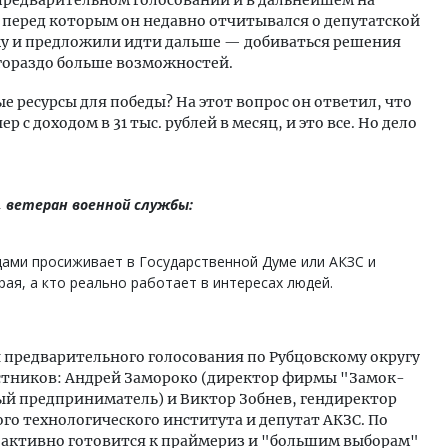
 перед которым он недавно отчитывался о депутатской
ку и предложили идти дальше — добиваться решения
 гораздо больше возможностей.
е ресурсы для победы? На этот вопрос он ответил, что
 с доходом в 31 тыс. рублей в месяц, и это все. Но дело
, ветеран военной службы:
дами просиживает в Государственной Думе или АКЗС и
рая, а кто реально работает в интересах людей.
 предварительного голосования по Рубцовскому округу
стников: Андрей Замороко (директор фирмы "Замок-
ый предприниматель) и Виктор Зобнев, гендиректор
го технологического института и депутат АКЗС. По
ма активно готовится к праймериз и "большим выборам"