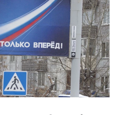
лость архитектурных идей.
Архитектурный код начин
еральный директор компании
земли. Мощение крупно
С — об эстетике городов,
плитами становится но
ндах в фасадах и развитии рынка
стандартом благоустрой
РОИТЕЛЬСТВО
СТРОИТЕЛЬСТВО