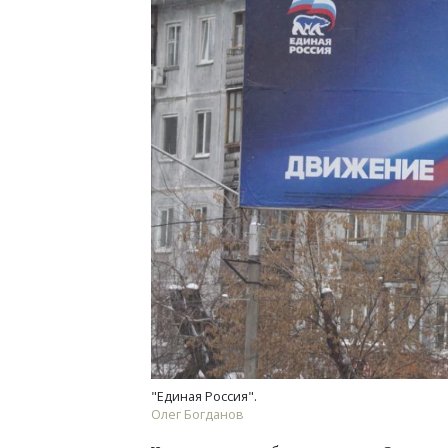
Двухуровневые номера и вид на горы.
Сме
Каким будет новый апарт-отель
Ген
«Белкур» в Белокурихе
ЗИА
тре
ДОМА И КВАРТИРЫ
СТ
"Единая Россия".
Олег Богданов