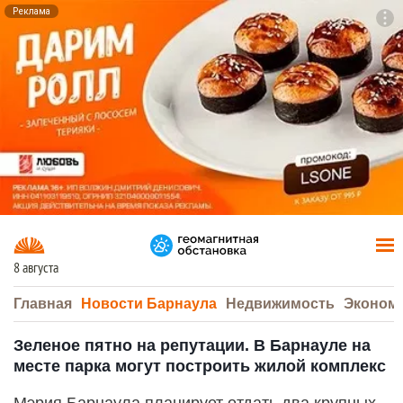
Реклама
To
F7
8 августа
Главная
Новости Барнаула
Недвижимость
Эконом
Зеленое пятно на репутации. В Барнауле на
месте парка могут построить жилой комплекс
Мэрия Барнаула планирует отдать два крупных