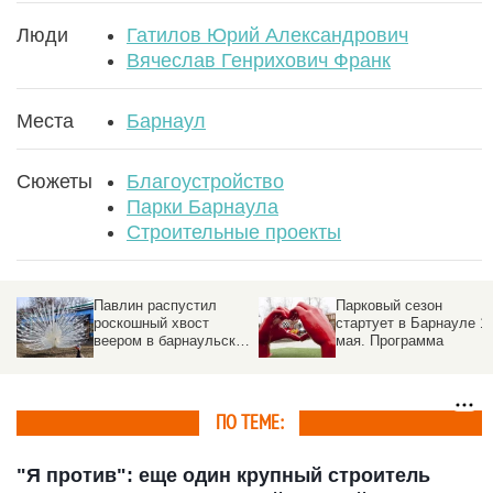
Люди
Гатилов Юрий Александрович
Вячеслав Генрихович Франк
Места
Барнаул
Сюжеты
Благоустройство
Парки Барнаула
Строительные проекты
Парковый сезон
В Барнауле началось
стартует в Барнауле 1
голосование за
ом
мая. Программа
общественные
территории, которые
благоустроят в 2027
году
ПО ТЕМЕ:
"Я против": еще один крупный строитель