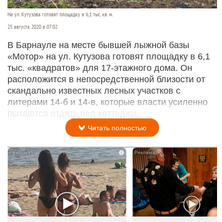
На ул. Кутузова готовят площадку в 6,1 тыс. кв. м.
25 августа 2020 в 07:02
В Барнауле на месте бывшей лыжной базы
«Мотор» на ул. Кутузова готовят площадку в 6,1
тыс. «квадратов» для 17-этажного дома. Он
расположится в непосредственной близости от
скандально известных лесных участков с
литерами 14-б и 14-в, которые власти усиленно
пытаются отдать под коттеджи.
Читать полностью
i