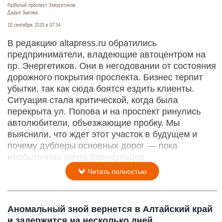
Разбитый проспект Энергетиков.
Дарья Зыкова.
10 сентября 2020 в 07:34
В редакцию altapress.ru обратились
предприниматели, владеющие автоцентром на
пр. Энергетиков. Они в негодовании от состояния
дорожного покрытия проспекта. Бизнес терпит
убытки, так как сюда боятся ездить клиенты.
Ситуация стала критической, когда была
перекрыта ул. Попова и на проспект ринулись
автолюбители, объезжающие пробку. Мы
выяснили, что ждет этот участок в будущем и
почему дублеры основных дорог — пока
несбыточная мечта барнаульцев.
Читать полностью
Аномальный зной вернется в Алтайский край
и задержится на несколько дней