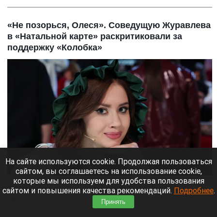
«Не позорься, Олеся». Соведущую Журавлева
в «Натальной карте» раскритиковали за
поддержку «Колобка»
На сайте используются cookie. Продолжая пользоваться
сайтом, вы соглашаетесь на использование cookie,
которые мы используем для удобства пользования
Олеся Иванченко.
Пресс-служба телеканала НТВ.
сайтом и повышения качества рекомендаций.
Подробнее
.
8 августа 2026 в 17:35
Принять