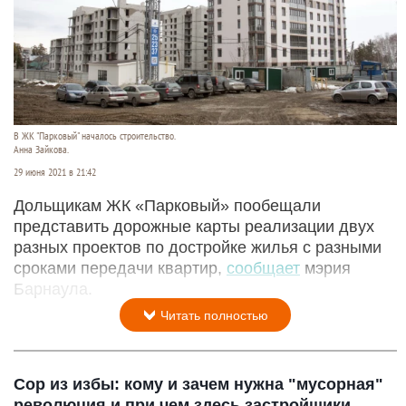
В ЖК "Парковый" началось строительство.
Анна Зайкова.
29 июня 2021 в 21:42
Дольщикам ЖК «Парковый» пообещали
представить дорожные карты реализации двух
разных проектов по достройке жилья с разными
сроками передачи квартир,
сообщает
мэрия
Барнаула.
Читать полностью
Сор из избы: кому и зачем нужна "мусорная"
революция и при чем здесь застройщики