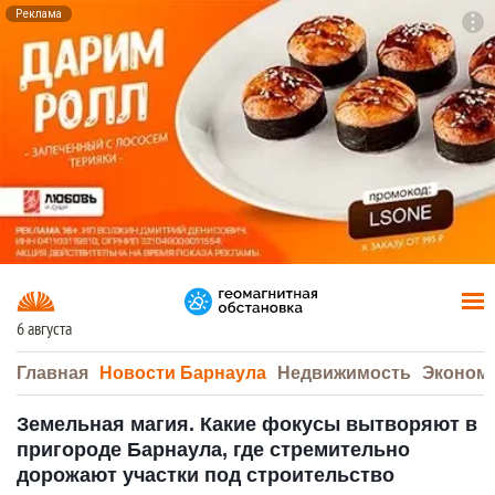
Реклама
To
F7
6 августа
Главная
Новости Барнаула
Недвижимость
Эконом
Земельная магия. Какие фокусы вытворяют в
пригороде Барнаула, где стремительно
дорожают участки под строительство