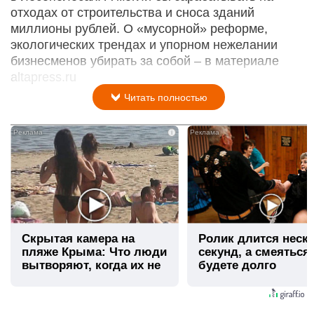
отходах от строительства и сноса зданий
миллионы рублей. О «мусорной» реформе,
экологических трендах и упорном нежелании
бизнесменов убирать за собой – в материале
altapress.ru
Читать полностью
i
Скрытая камера на
Ролик длится неск
пляже Крыма: Что люди
секунд, а смеяться
вытворяют, когда их не
будете долго
видят...