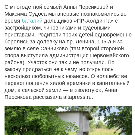
С многодетной семьей Анны Персиковой и
Максима Судоса мы впервые познакомились во
время
баталий
дольщиков «ПР-Холдинга» с
застройщиком, чиновниками и судебными
приставами. Родители троих детей одновременно
боролись за долевку на пр. Ленина, 195-а и за
землю в селе Санниково (там второй стороной
спора выступила администрация Первомайского
района). Участок они так и не получили. По
закону придраться не к чему, но открылось
несколько любопытных нюансов. О волшебстве
перевоплощения хилой времянки в капитальный
дом, а сельской земли — в «золотую», Анна
Персикова рассказала altapress.ru.