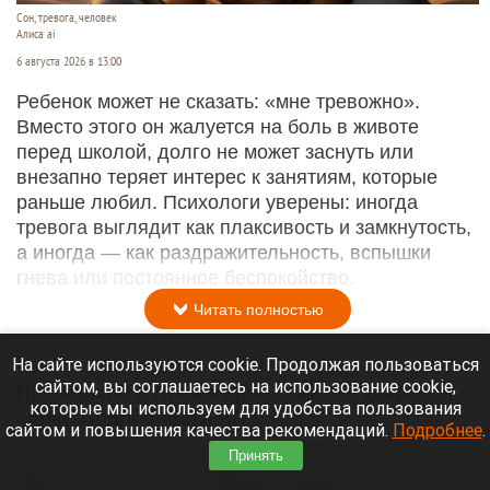
Сон, тревога, человек
Алиса ai
6 августа 2026 в 13:00
Ребенок может не сказать: «мне тревожно».
Вместо этого он жалуется на боль в животе
перед школой, долго не может заснуть или
внезапно теряет интерес к занятиям, которые
раньше любил. Психологи уверены: иногда
тревога выглядит как плаксивость и замкнутость,
а иногда — как раздражительность, вспышки
гнева или постоянное беспокойство.
Читать полностью
На сайте используются cookie. Продолжая пользоваться
сайтом, вы соглашаетесь на использование cookie,
Пропавший в Приангарье самолет ударился о
которые мы используем для удобства пользования
сопку. Подробности ЧП
сайтом и повышения качества рекомендаций.
Подробнее
.
Принять