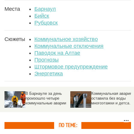
Места
Барнаул
Бийск
Рубцовск
Сюжеты
Коммунальное хозяйство
Коммунальные отключения
Паводок на Алтае
Прогнозы
Штормовое предупреждение
Энергетика
Коммунальная авария
Микрорайон Спутник в
оставила без воды
Барнауле временно
и
многоэтажки и детсад
останется без
в Барнауле
холодной воды
ПО ТЕМЕ: