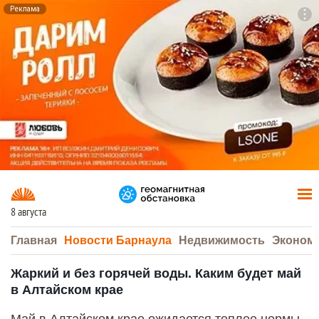
Реклама
To
F7
8 августа
Главная
Новости Барнаула
Недвижимость
Эконом
Жаркий и без горячей воды. Каким будет май
в Алтайском крае
Май в Алтайском крае ожидается теплее нормы,