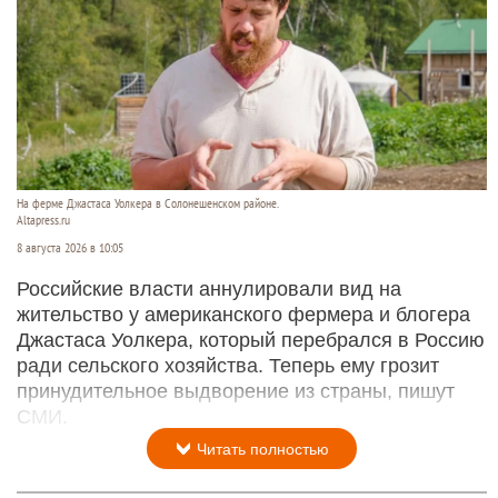
На ферме Джастаса Уолкера в Солонешенском районе.
Altapress.ru
8 августа 2026 в 10:05
Российские власти аннулировали вид на
жительство у американского фермера и блогера
Джастаса Уолкера, который перебрался в Россию
ради сельского хозяйства. Теперь ему грозит
принудительное выдворение из страны, пишут
СМИ.
Читать полностью