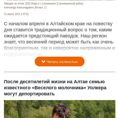
Паводок на Алтае 2018. Вода в с. Солонешное (Солонешенский район)
Александр Александрович, Barnaul 22
31 марта 2021 в 07:02
С началом апреля в Алтайском крае на повестку
дня ставится традиционный вопрос о том, каким
ожидается предстоящий паводок. Наш регион
знает, что весенний период может быть как очень
благоприятным, так и невероятно напряженным и
разрушительным.
Читать полностью
После десятилетий жизни на Алтае семью
известного «Веселого молочника» Уолкера
могут депортировать