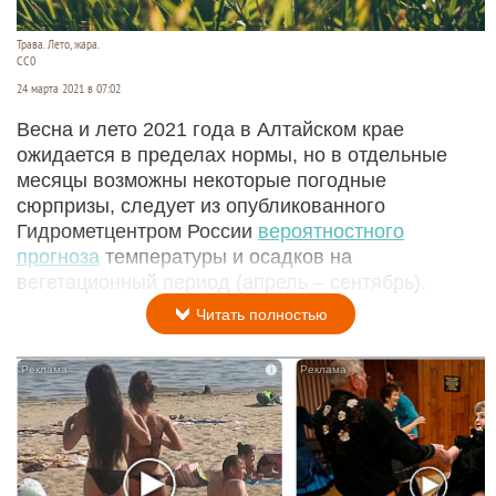
Трава. Лето, жара.
СС0
24 марта 2021 в 07:02
Весна и лето 2021 года в Алтайском крае
ожидается в пределах нормы, но в отдельные
месяцы возможны некоторые погодные
сюрпризы, следует из опубликованного
Гидрометцентром России
вероятностного
прогноза
температуры и осадков на
вегетационный период (апрель – сентябрь).
Читать полностью
i