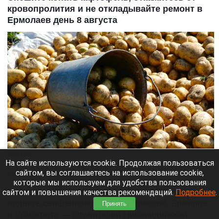
кровопролития и не откладывайте ремонт в
Ермолаев день 8 августа
Картофель.
На сайте используются cookie. Продолжая пользоваться
Олег Богданов, altapress.ru
сайтом, вы соглашаетесь на использование cookie,
8 августа 2026 в 08:35
которые мы используем для удобства пользования
сайтом и повышения качества рекомендаций.
Подробнее
.
Каждый год православная община вспоминает о
подвиге священномучеников Ермолая, Ермиппа
Принять
и Ермократа — служителей Никомидийской