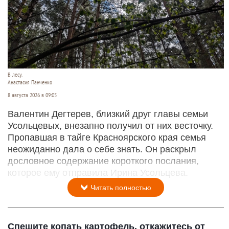
В лесу.
Анастасия Панченко
8 августа 2026 в 09:05
Валентин Дегтерев, близкий друг главы семьи
Усольцевых, внезапно получил от них весточку.
Пропавшая в тайге Красноярского края семья
неожиданно дала о себе знать. Он раскрыл
дословное содержание короткого послания,
которое ему отправила Ирина Усольцева.
Читать полностью
Спешите копать картофель, откажитесь от