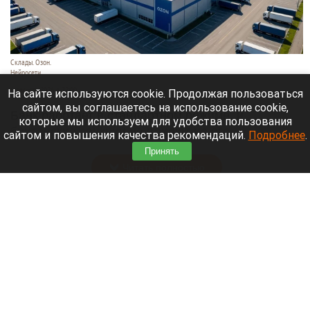
Склады. Озон.
Нейросети
6 августа 2026 в 22:00
На сайте используются cookie. Продолжая пользоваться
сайтом, вы соглашаетесь на использование cookie,
Банк работает в стандартном режиме, и
которые мы используем для удобства пользования
британские санкции не влияют на его
сайтом и повышения качества рекомендаций.
Подробнее
.
деятельность.
Принять
Читать полностью
Больница и медучреждения на Алтае
получили пять новых автомобилей