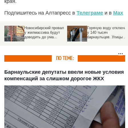
края.
Подпишитесь на Алтапресс в
Телеграме
и в
Max
Новосибирский провал
Горячую воду отключа
у жилмассива будут
у 140 тысяч
доводить до ума
барнаульцев. Улицы и
минимум два месяца
даты
ПО ТЕМЕ:
Барнаульские депутаты ввели новые условия
компенсаций за слишком дорогое ЖКХ