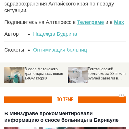
здравоохранения Алтайского края по поводу
ситуации.
Подпишитесь на Алтапресс в
Телеграме
и в
Max
Автор
Надежда Будрина
Сюжеты
Оптимизация больниц
В селе Алтайского
Рентгеновский
края открылась новая
комплекс за 22,5 млн
амбулатория
рублей завезли в
крупную больницу
Барнаула
ПО ТЕМЕ:
В Минздраве прокомментировали
информацию о сносе больницы в Барнауле