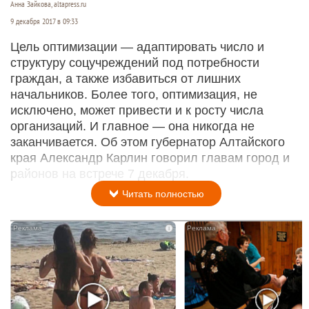
Анна Зайкова, altapress.ru
9 декабря 2017 в 09:33
Цель оптимизации — адаптировать число и
структуру соцучреждений под потребности
граждан, а также избавиться от лишних
начальников. Более того, оптимизация, не
исключено, может привести и к росту числа
организаций. И главное — она никогда не
заканчивается. Об этом губернатор Алтайского
края Александр Карлин говорил главам город и
районов на встрече 7 декабря.
Читать полностью
i