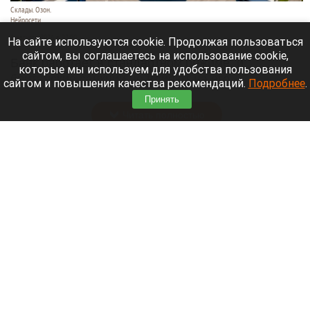
Склады. Озон.
Нейросети
6 августа 2026 в 22:00
На сайте используются cookie. Продолжая пользоваться
сайтом, вы соглашаетесь на использование cookie,
Банк работает в стандартном режиме, и
которые мы используем для удобства пользования
британские санкции не влияют на его
сайтом и повышения качества рекомендаций.
Подробнее
.
деятельность.
Принять
Читать полностью
Больница и медучреждения на Алтае
получили пять новых автомобилей