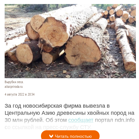
Вырубки леса.
altaipriroda.ru
4 августа 2022 в 20:34
За год новосибирская фирма вывезла в
Центральную Азию древесины хвойных пород на
30 млн рублей. Об этом
сообщает
портал ndn.info
со ссылкой на пресс-службу СТУ.
Читать полностью