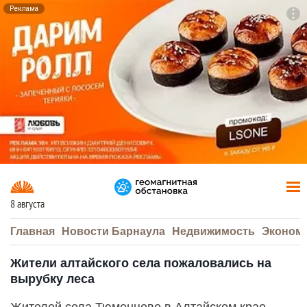
Реклама
To
F7
8 августа
Главная
Новости Барнаула
Недвижимость
Эконом
Жители алтайского села пожаловались на
вырубку леса
Жителей села Тюменцево в Алтайском крае