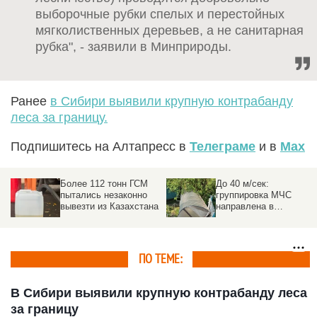
выборочные рубки спелых и перестойных
мягколиственных деревьев, а не санитарная
рубка", - заявили в Минприроды.
Ранее
в Сибири выявили крупную контрабанду
леса за границу.
Подпишитесь на Алтапресс в
Телеграме
и в
Max
Более 112 тонн ГСМ
До 40 м/сек:
пытались незаконно
группировка МЧС
вывезти из Казахстана
направлена в
пострадавшие от
урагана районы на
Алтае
ПО ТЕМЕ:
В Сибири выявили крупную контрабанду леса
за границу