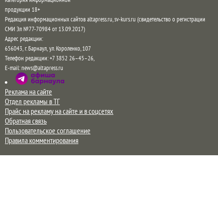
Категория информационной
продукции 18+
Редакция информационных сайтов altapress.ru, sv-kurs.ru (свидетельство о регистрации
СМИ Эл №77-70984 от 13.09.2017)
Адрес редакции:
656043
,
г. Барнаул
,
ул. Короленко, 107
Телефон редакции:
+7 3852 26–45–26
,
E-mail:
news@altapress.ru
Реклама на сайте
Отдел рекламы в ТГ
Прайс на рекламу на сайте и в соцсетях
Обратная связь
Пользовательское соглашение
Правила комментирования