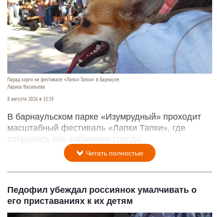
Парад корги на фестивале «Лапки Тапки» в Барнауле.
Лариса Васильева
8 августа 2026 в 15:35
В барнаульском парке «Изумрудный» проходит
масштабный фестиваль «Лапки Тапки», где
собрались все собачники города.
Читать полностью
Педофил убеждал россиянок умалчивать о
его приставаниях к их детям