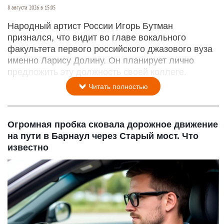
8 августа 2026 в 15:05
Народный артист России Игорь Бутман
признался, что видит во главе вокального
факультета первого российского джазового вуза
именно Ларису Долину. Он планирует лично
предложить эту должность своей коллеге.
Читать полностью
Огромная пробка сковала дорожное движение
на пути в Барнаул через Старый мост. Что
известно