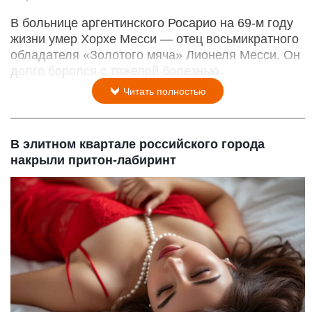
В больнице аргентинского Росарио на 69-м году
жизни умер Хорхе Месси — отец восьмикратного
обладателя «Золотого мяча» Лионеля Месси. Он
долго боролся с тяжелой болезнью.
Читать полностью
В элитном квартале российского города
накрыли притон-лабиринт