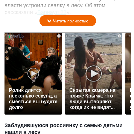
власти устроили свалку в лесу. Об этом
рассказали «
Барнаул 22
».
Читать полностью
i
i
Ролик длится
Скрытая камера на
Р
несколько секунд, а
пляже Крыма: Что
с
смеяться вы будете
люди вытворяют,
б
долго
когда их не видят...
у
Заблудившуюся россиянку с семью детьми
нашли в лесу