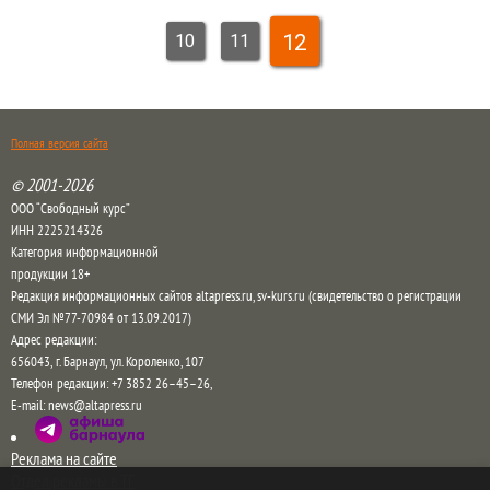
12
10
11
Полная версия сайта
© 2001-2026
ООО “Свободный курс”
ИНН 2225214326
Категория информационной
продукции 18+
Редакция информационных сайтов altapress.ru, sv-kurs.ru (свидетельство о регистрации
СМИ Эл №77-70984 от 13.09.2017)
Адрес редакции:
656043
,
г. Барнаул
,
ул. Короленко, 107
Телефон редакции:
+7 3852 26–45–26
,
E-mail:
news@altapress.ru
Реклама на сайте
Отдел рекламы в ТГ