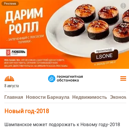
Реклама
To
F7
8 августа
Главная
Новости Барнаула
Недвижимость
Эконом
Новый год-2018
Шампанское может подорожать к Новому году-2018