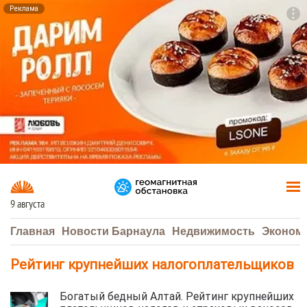
Реклама
To
F7
9 августа
Главная
Новости Барнаула
Недвижимость
Эконом
Рейтинг крупнейших налогоплательщиков
Богатый бедный Алтай. Рейтинг крупнейших