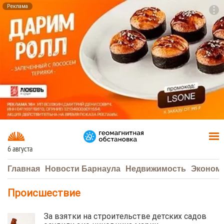
Реклама
To
F7
6 августа
Главная
Новости Барнаула
Недвижимость
Эконом
Происшествие
За взятки на строительстве детских садов