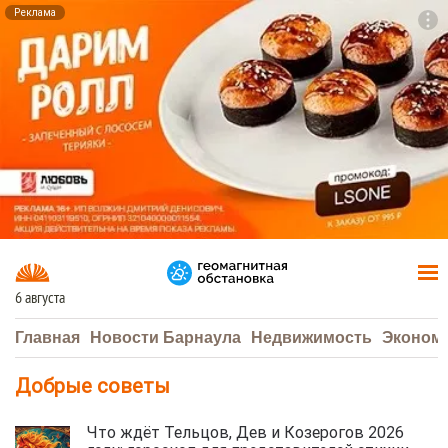
Реклама
To
F7
6 августа
Главная
Новости Барнаула
Недвижимость
Эконом
Добрые советы
Что ждёт Тельцов, Дев и Козерогов 2026