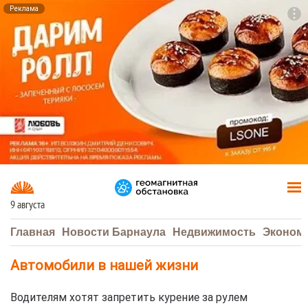
Реклама
To
F7
9 августа
Главная
Новости Барнаула
Недвижимость
Эконом
Автомобили в нашей жизни
Водителям хотят запретить курение за рулем