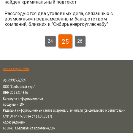
найден криминальный подтекст
Расследуются два уголовных дела, связанных с
возможным преднамеренным банкротством
компаний, близких к "Сибирьэнергоуглеснабу"
25
24
26
Полная версия сайта
© 2001-2026
ООО “Свободный курс”
ИНН 2225214326
Категория информационной
продукции 18+
Редакция информационных сайтов altapress.ru, sv-kurs.ru (свидетельство о регистрации
СМИ Эл №77-70984 от 13.09.2017)
Адрес редакции:
656043
,
г. Барнаул
,
ул. Короленко, 107