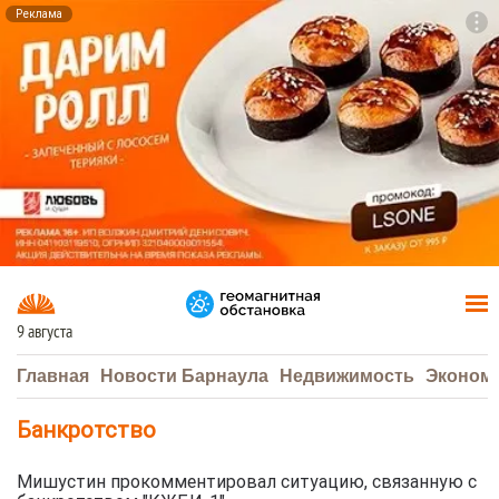
Реклама
To
F7
9 августа
Главная
Новости Барнаула
Недвижимость
Эконом
Банкротство
Мишустин прокомментировал ситуацию, связанную с