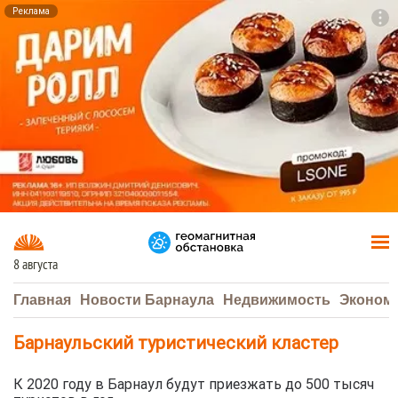
Реклама
To
F7
8 августа
Главная
Новости Барнаула
Недвижимость
Эконом
Барнаульский туристический кластер
К 2020 году в Барнаул будут приезжать до 500 тысяч