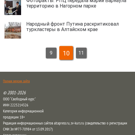
Фотофакты. РПЦ передала мэрии Барнаула
территорию в Нагорном парке
Народный фронт Путина раскритиковал
туркластеры в Алтайском крае
10
9
11
Полная версия сайта
© 2001-2026
ООО “Свободный курс”
ИНН 2225214326
Категория информационной
продукции 18+
Редакция информационных сайтов altapress.ru, sv-kurs.ru (свидетельство о регистрации
СМИ Эл №77-70984 от 13.09.2017)