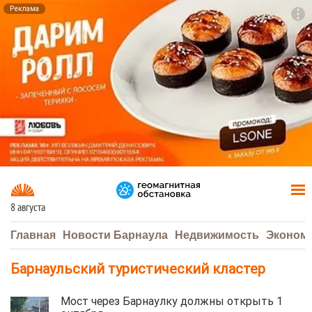
Реклама
To
F7
8 августа
Главная
Новости Барнаула
Недвижимость
Эконом
Барнаульский туристический кластер
Мост через Барнаулку должны открыть 1