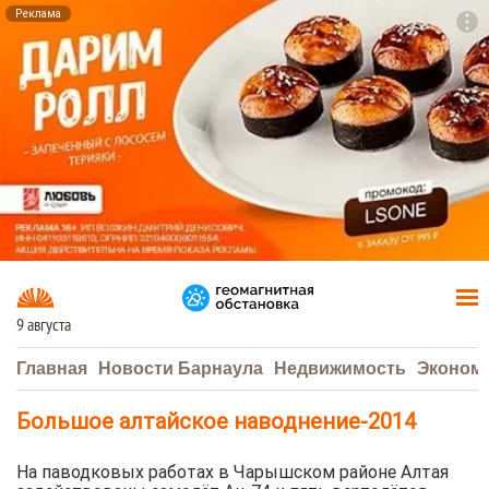
Реклама
To
F7
9 августа
Главная
Новости Барнаула
Недвижимость
Эконом
Большое алтайское наводнение-2014
На паводковых работах в Чарышском районе Алтая