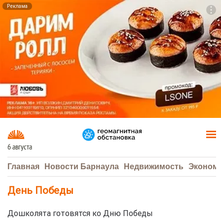
Реклама
To
F7
6 августа
Главная
Новости Барнаула
Недвижимость
Эконом
День Победы
Дошколята готовятся ко Дню Победы