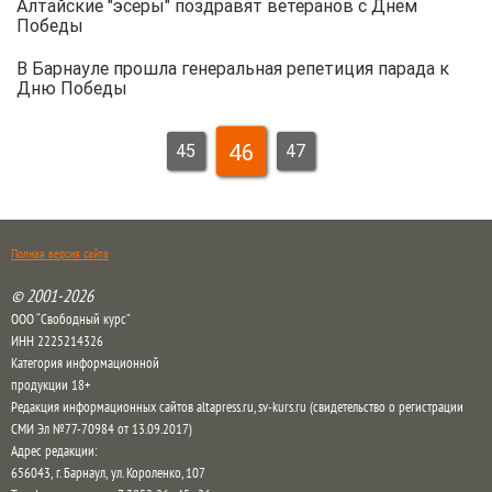
Алтайские "эсеры" поздравят ветеранов с Днем
Победы
В Барнауле прошла генеральная репетиция парада к
Дню Победы
46
45
47
Полная версия сайта
© 2001-2026
ООО “Свободный курс”
ИНН 2225214326
Категория информационной
продукции 18+
Редакция информационных сайтов altapress.ru, sv-kurs.ru (свидетельство о регистрации
СМИ Эл №77-70984 от 13.09.2017)
Адрес редакции:
656043
,
г. Барнаул
,
ул. Короленко, 107