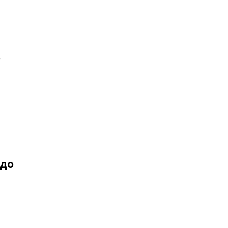
ь
 до