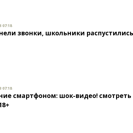
В 07:18
нели звонки, школьники распустилис
В 07:18
ние смартфоном: шок-видео! смотреть
18+