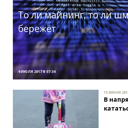
То ли майнинг, то ли ш
бережёт
4 ИЮЛЯ 2017 В 07:34
15 ИЮНЯ 2017
В напр
кататьс