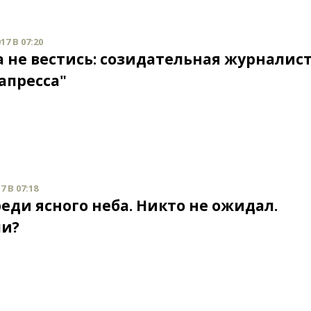
17 В 07:20
 а не вестись: созидательная журналис
апресса"
7 В 07:18
еди ясного неба. Никто не ожидал.
и?