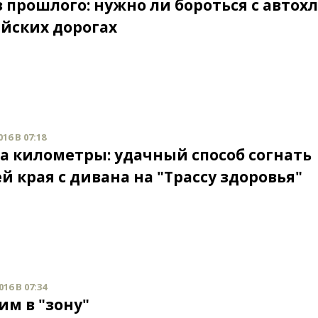
з прошлого: нужно ли бороться с авто
айских дорогах
16 В 07:18
за километры: удачный способ согнать
й края с дивана на "Трассу здоровья"
16 В 07:34
им в "зону"