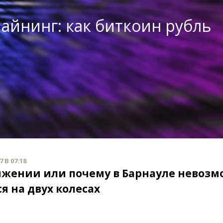
майнинг: как биткоин рубль
 В 07:18
яжении или почему в Барнауле невоз
я на двух колесах