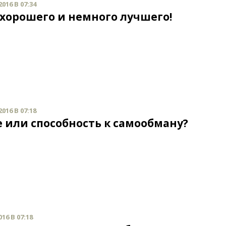
016 В 07:34
 хорошего и немного лучшего!
016 В 07:18
е или способность к самообману?
16 В 07:18