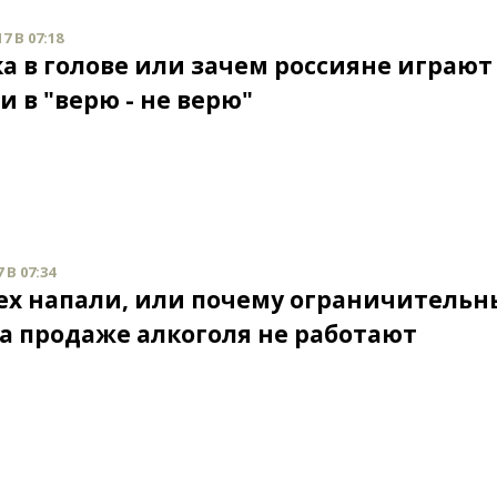
7 В 07:18
а в голове или зачем россияне играют 
 в "верю - не верю"
 В 07:34
тех напали, или почему ограничительн
а продаже алкоголя не работают