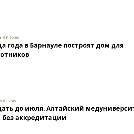
15 В 12:00
ца года в Барнауле построят дом для
отников
 В 07:05
ать до июля. Алтайский медуниверси
я без аккредитации