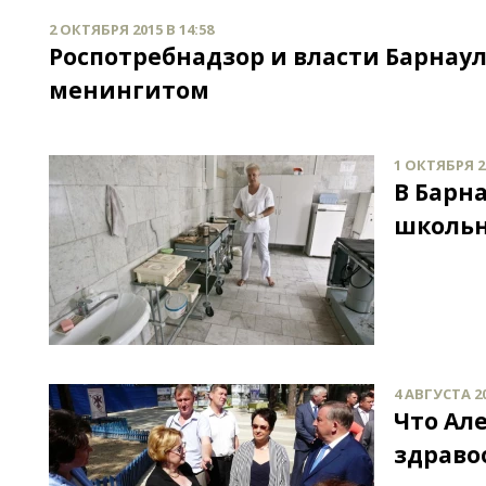
2 ОКТЯБРЯ 2015 В 14:58
Роспотребнадзор и власти Барнау
менингитом
1 ОКТЯБРЯ 20
В Барн
школь
4 АВГУСТА 20
Что Ал
здраво