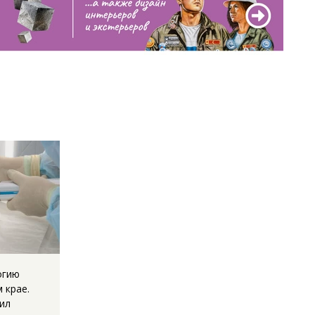
огию
 крае.
ил