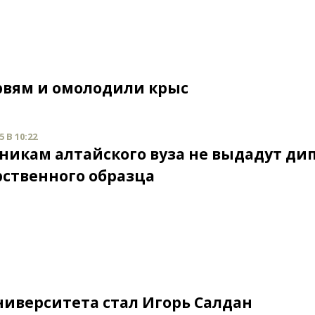
рвям и омолодили крыс
 В 10:22
никам алтайского вуза не выдадут д
рственного образца
иверситета стал Игорь Салдан