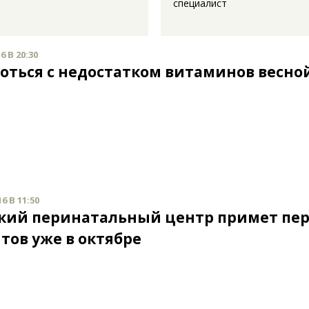
специалист
6 В 20:30
роться с недостатком витаминов весно
6 В 11:50
кий перинатальный центр примет пе
тов уже в октябре