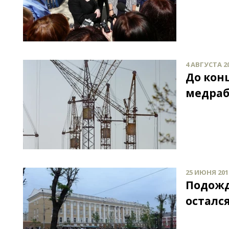
4 АВГУСТА 20
До кон
медраб
25 ИЮНЯ 2015
Подожд
осталс