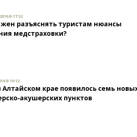
016 В 17:52
лжен разъяснять туристам нюансы
ния медстраховки?
16 В 16:12
 в Алтайском крае появилось семь новы
рско-акушерских пунктов