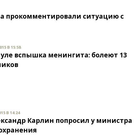
ла прокомментировали ситуацию с
15 В 15:58
ауле вспышка менингита: болеют 13
ников
15 В 14:24
ександр Карлин попросил у министра
охранения