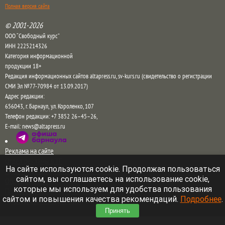
Полная версия сайта
© 2001-2026
ООО “Свободный курс”
ИНН 2225214326
Категория информационной
продукции 18+
Редакция информационных сайтов altapress.ru, sv-kurs.ru (свидетельство о регистрации
СМИ Эл №77-70984 от 13.09.2017)
Адрес редакции:
656043
,
г. Барнаул
,
ул. Короленко, 107
Телефон редакции:
+7 3852 26–45–26
,
E-mail:
news@altapress.ru
Реклама на сайте
Отдел рекламы в ТГ
На сайте используются cookie. Продолжая пользоваться
Прайс на рекламу на сайте и в соцсетях
сайтом, вы соглашаетесь на использование cookie,
Обратная связь
которые мы используем для удобства пользования
Пользовательское соглашение
сайтом и повышения качества рекомендаций.
Подробнее
.
Правила комментирования
Принять