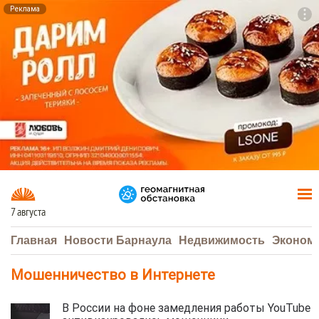
Реклама
To
F7
7 августа
Главная
Новости Барнаула
Недвижимость
Эконом
Мошенничество в Интернете
В России на фоне замедления работы YouTube