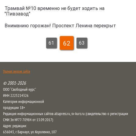
Трамвай №10 временно не будет ходить на
"Пивзавод"
Вниманию горожан! Проспект Ленина перекрыт
62
61
63
Полная версия сайта
© 2001-2026
ООО “Свободный курс”
ИНН 2225214326
Категория информационной
продукции 18+
Редакция информационных сайтов altapress.ru, sv-kurs.ru (свидетельство о регистрации
СМИ Эл №77-70984 от 13.09.2017)
Адрес редакции:
656043
,
г. Барнаул
,
ул. Короленко, 107