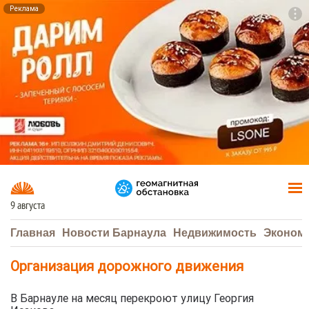
Реклама
To
F7
9 августа
Главная
Новости Барнаула
Недвижимость
Эконом
Организация дорожного движения
В Барнауле на месяц перекроют улицу Георгия