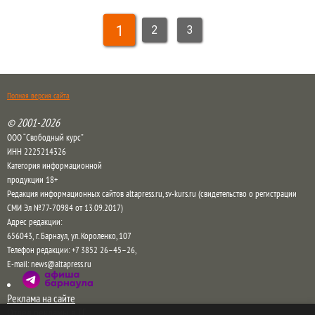
1
2
3
Полная версия сайта
© 2001-2026
ООО “Свободный курс”
ИНН 2225214326
Категория информационной
продукции 18+
Редакция информационных сайтов altapress.ru, sv-kurs.ru (свидетельство о регистрации
СМИ Эл №77-70984 от 13.09.2017)
Адрес редакции:
656043
,
г. Барнаул
,
ул. Короленко, 107
Телефон редакции:
+7 3852 26–45–26
,
E-mail:
news@altapress.ru
Реклама на сайте
Отдел рекламы в ТГ