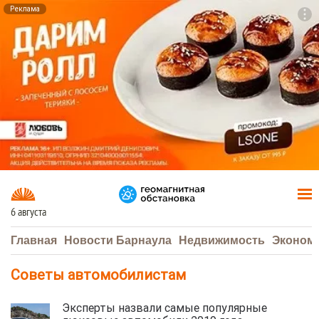
Реклама
To
F7
6 августа
Главная
Новости Барнаула
Недвижимость
Эконом
Советы автомобилистам
Эксперты назвали самые популярные