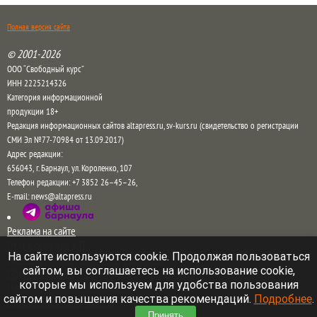
Полная версия сайта
© 2001-2026
ООО “Свободный курс”
ИНН 2225214326
Категория информационной
продукции 18+
Редакция информационных сайтов altapress.ru, sv-kurs.ru (свидетельство о регистрации
СМИ Эл №77-70984 от 13.09.2017)
Адрес редакции:
656043
,
г. Барнаул
,
ул. Короленко, 107
Телефон редакции:
+7 3852 26–45–26
,
E-mail:
news@altapress.ru
Реклама на сайте
Отдел рекламы в ТГ
На сайте используются cookie. Продолжая пользоваться
Прайс на рекламу на сайте и в соцсетях
сайтом, вы соглашаетесь на использование cookie,
Обратная связь
которые мы используем для удобства пользования
Пользовательское соглашение
сайтом и повышения качества рекомендаций.
Подробнее
.
Правила комментирования
Принять