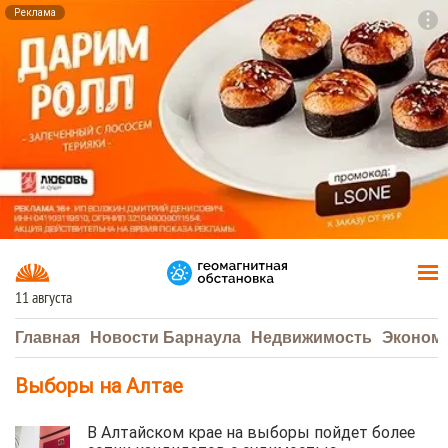
Реклама
To
F7
11 августа
Главная
Новости Барнаула
Недвижимость
Эконом
Выборы на Алтае
В Алтайском крае на выборы пойдет более