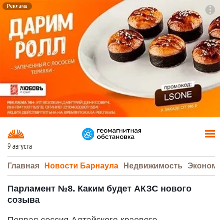
Реклама
To
F7
9 августа
Главная
Новости Барнаула
Недвижимость
Эконом
Парламент №8. Каким будет АКЗС нового
созыва
Первая сессия Алтайского краевого