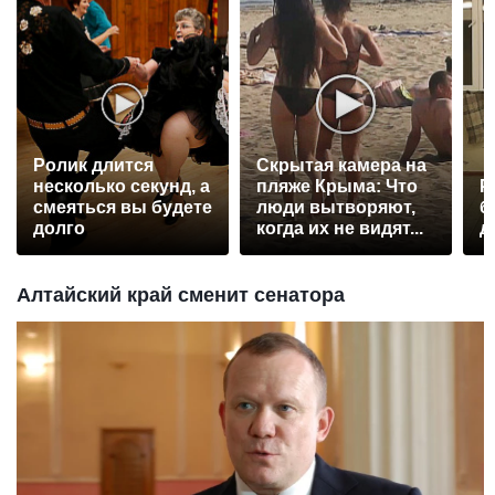
Ролик длится
Скрытая камера на
несколько секунд, а
пляже Крыма: Что
Р
смеяться вы будете
люди вытворяют,
б
долго
когда их не видят...
д
Алтайский край сменит сенатора