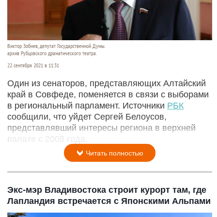
Виктор Зобнев, депутат Государственной Думы.
архив Рубцовского драматического театра.
22 сентября 2021 в 11:31
Один из сенаторов, представляющих Алтайский
край в Совфеде, поменяется в связи с выборами
в региональный парламент. Источники
РБК
сообщили, что уйдет Сергей Белоусов,
представлявший интересы региона в верхней
палате с 2008 года.
Читать полностью
Экс-мэр Владивостока строит курорт там, где
Лапландия встречается с Японскими Альпами