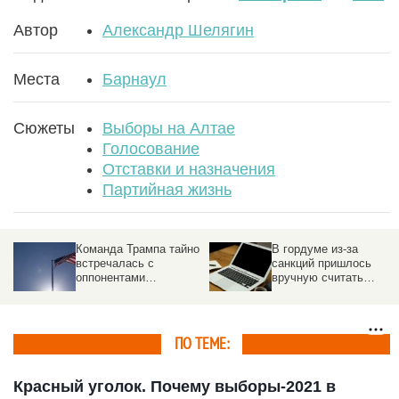
Автор
Александр Шелягин
Места
Барнаул
Сюжеты
Выборы на Алтае
Голосование
Отставки и назначения
Партийная жизнь
Отключат телефонную
В Барнауле открыли
связь во время
онлайн-голосование 
конклава по выборам
объекты
нового Папы
благоустройства.
Подробности
ПО ТЕМЕ:
Красный уголок. Почему выборы-2021 в