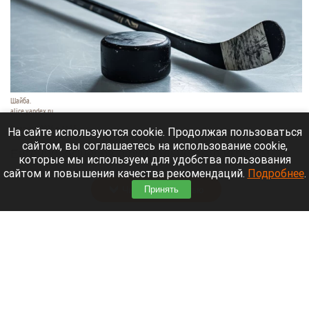
Шайба.
alice.yandex.ru
9 августа 2026 в 11:35
На сайте используются cookie. Продолжая пользоваться
сайтом, вы соглашаетесь на использование cookie,
Евгений Кузнецов официально стал игроком
которые мы используем для удобства пользования
новосибирской «Сибири».
сайтом и повышения качества рекомендаций.
Подробнее
.
Читать полностью
Принять
«Веселый молочник» купил билет до
Стамбула