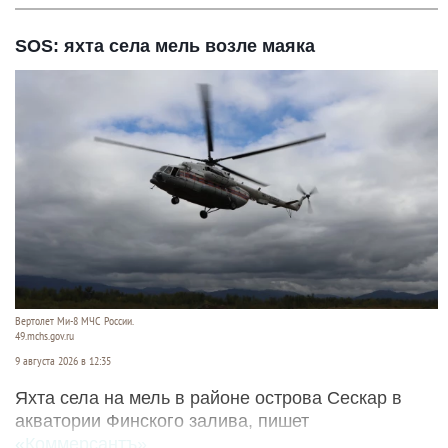
SOS: яхта села мель возле маяка
Вертолет Ми-8 МЧС России.
49.mchs.gov.ru
9 августа 2026 в 12:35
Яхта села на мель в районе острова Сескар в
акватории Финского залива, пишет
«Коммерсантъ»
.