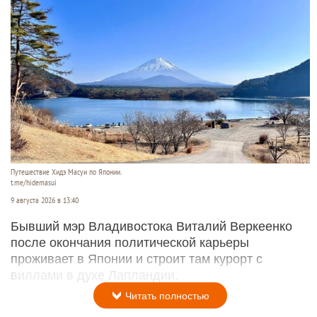
Путешествие Хидэ Масуи по Японии.
t.me/hidemasui
9 августа 2026 в 13:40
Бывший мэр Владивостока Виталий Веркеенко
после окончания политической карьеры
проживает в Японии и строит там курорт с
виллами в духе Лапландии.
Читать полностью