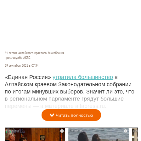
51 сессия Алтайского краевого Заксобрания.
пресс-служба АКЗС.
29 сентября 2021 в 07:34
«Единая Россия»
утратила большинство
в
Алтайском краевом Законодательном собрании
по итогам минувших выборов. Значит ли это, что
в региональном парламенте грядут большие
перемены — в материале altapress.ru.
Читать полностью
i
i